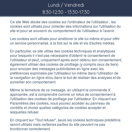
Lundi / Vendredi
8:30-12:30 - 13:30-17:30
Ce site Web stocke des cookies sur l'ordinateur de l'utilisateur ; les
Magasin:
cookies sont utilisés pour collecter des informations sur l'utilisation du
site et pour se souvenir du comportement de l'utilisateur à l'avenir.
Lundi / Vendredi
Les cookies sont utilisés pour améliorer le site lui-même et pour offrir
8:30-12:00 - 13:30-17:00
un service personnalisé, à la fois sur le site et via d'autres médias.
LIENS UTILES
En particulier, ce site utilise des cookies techniques et analytiques
pour lesquels il n'est pas nécessaire d'obtenir le consentement de
Inscrivez-vous à notre newsletter
l'utilisateur et peut, uniquement après avoir obtenu son consentement,
également utiliser des cookies de profilage (y compris ceux de tiers)
pour envoyer des messages publicitaires en ligne avec les
Travaillez avec nous
préférences exprimées par l'utilisateur lui-même dans l'utilisation de
la navigation en ligne et/ou dans le but de réaliser des analyses et de
surveiller son comportement.
Les emballages d’Interfluid
Même la fermeture de ce message, en utilisant la commande X
appropriée, est à comprendre comme un refus de consentement à
Projet de transformation numérique
l'utilisation des cookies de profilage par l'utilisateur. En cliquant sur
Paramètres des cookies, vous pouvez accéder au panneau de
contrôle et choisir quelles catégories de cookies accepter et
RESTEZ
À
JOUR
lesquelles refuser.
En cliquant sur "Tout refuser", seuls les cookies techniques prédéfinis
seront utilisés mais certaines parties du site peuvent ne pas
fonctionner correctement.
SUIVEZ-NOUS SUR