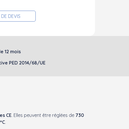
DE DEVIS
e 12 mois
ective PED 2014/68/UE
es CE
. Elles peuvent être réglées de
730
ºC
.