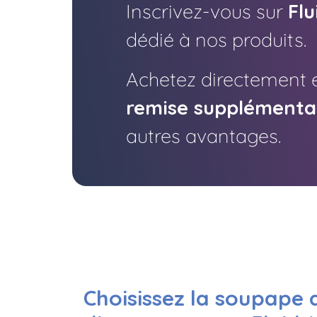
Inscrivez-vous sur
Flu
dédié à nos produits.
Achetez directement e
remise supplémenta
autres avantages.
Choisissez la soupape 