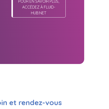
POUR EN SAVOIR PLUS,
ACCÉDEZ À FLUID-
HUB.NET
oin et rendez-vous