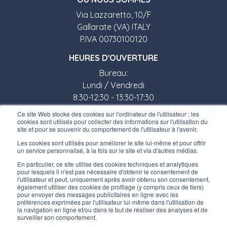
Via Lazzaretto, 10/F
Gallarate (VA) ITALY
P.IVA 00730100120
HEURES D'OUVERTURE
Bureau:
Lundi / Vendredi
8:30-12:30 - 13:30-17:30
Ce site Web stocke des cookies sur l'ordinateur de l'utilisateur ; les
Magasin:
cookies sont utilisés pour collecter des informations sur l'utilisation du
site et pour se souvenir du comportement de l'utilisateur à l'avenir.
Lundi / Vendredi
Les cookies sont utilisés pour améliorer le site lui-même et pour offrir
8:30-12:00 - 13:30-17:00
un service personnalisé, à la fois sur le site et via d'autres médias.
LIENS UTILES
En particulier, ce site utilise des cookies techniques et analytiques
pour lesquels il n'est pas nécessaire d'obtenir le consentement de
Inscrivez-vous à notre newsletter
l'utilisateur et peut, uniquement après avoir obtenu son consentement,
également utiliser des cookies de profilage (y compris ceux de tiers)
pour envoyer des messages publicitaires en ligne avec les
Travaillez avec nous
préférences exprimées par l'utilisateur lui-même dans l'utilisation de
la navigation en ligne et/ou dans le but de réaliser des analyses et de
surveiller son comportement.
Les emballages d’Interfluid