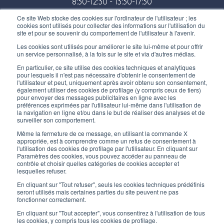
8:30-12:30 - 13:30-17:30
Ce site Web stocke des cookies sur l'ordinateur de l'utilisateur ; les
Magasin:
cookies sont utilisés pour collecter des informations sur l'utilisation du
site et pour se souvenir du comportement de l'utilisateur à l'avenir.
Lundi / Vendredi
Les cookies sont utilisés pour améliorer le site lui-même et pour offrir
8:30-12:00 - 13:30-17:00
un service personnalisé, à la fois sur le site et via d'autres médias.
LIENS UTILES
En particulier, ce site utilise des cookies techniques et analytiques
pour lesquels il n'est pas nécessaire d'obtenir le consentement de
Inscrivez-vous à notre newsletter
l'utilisateur et peut, uniquement après avoir obtenu son consentement,
également utiliser des cookies de profilage (y compris ceux de tiers)
pour envoyer des messages publicitaires en ligne avec les
Travaillez avec nous
préférences exprimées par l'utilisateur lui-même dans l'utilisation de
la navigation en ligne et/ou dans le but de réaliser des analyses et de
surveiller son comportement.
Les emballages d’Interfluid
Même la fermeture de ce message, en utilisant la commande X
appropriée, est à comprendre comme un refus de consentement à
Projet de transformation numérique
l'utilisation des cookies de profilage par l'utilisateur. En cliquant sur
Paramètres des cookies, vous pouvez accéder au panneau de
contrôle et choisir quelles catégories de cookies accepter et
RESTEZ
À
JOUR
lesquelles refuser.
En cliquant sur "Tout refuser", seuls les cookies techniques prédéfinis
seront utilisés mais certaines parties du site peuvent ne pas
fonctionner correctement.
SUIVEZ-NOUS SUR
En cliquant sur "Tout accepter", vous consentirez à l'utilisation de tous
les cookies, y compris tous les cookies de profilage.