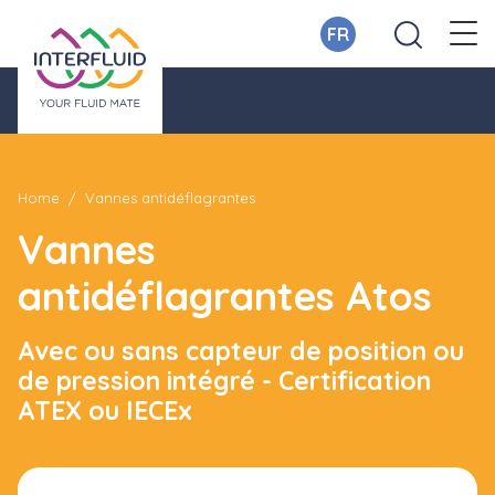
FR
Home
Vannes antidéflagrantes
Vannes
antidéflagrantes Atos
Avec ou sans capteur de position ou
de pression intégré - Certification
ATEX ou IECEx