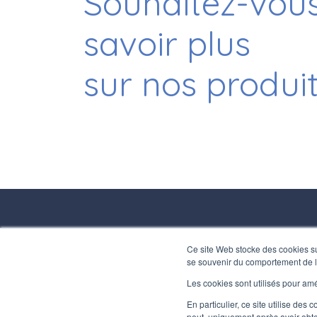
Souhaitez-vou
savoir plus
sur nos produi
CONTA
Ce site Web stocke des cookies sur l
se souvenir du comportement de l'ut
+39 03
+39 03
Les cookies sont utilisés pour amél
info@in
En particulier, ce site utilise des
peut, uniquement après avoir obte