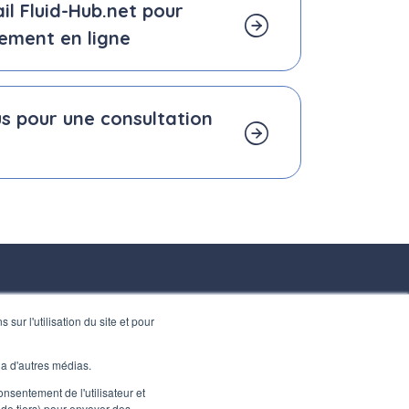
ail Fluid-Hub.net pour
ement en ligne
s pour une consultation
LIENS UTILES
 sur l'utilisation du site et pour
Inscrivez-vous à notre newsletter
via d'autres médias.
Travaillez avec nous
onsentement de l'utilisateur et
de tiers) pour envoyer des