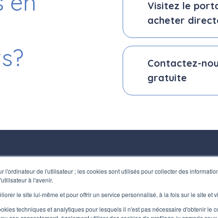
s en
Visitez le port
acheter direct
ts?
Contactez-nou
gratuite
CTS
HEURES D'OUVERTURE
'ordinateur de l'utilisateur ; les cookies sont utilisés pour collecter des informations
ilisateur à l'avenir.
31 772410
Bureau:
31 797955
Lundi / Vendredi
iorer le site lui-même et pour offrir un service personnalisé, à la fois sur le site et 
terfluid.net
8:30-12:30 - 13:30-17:30
 cookies techniques et analytiques pour lesquels il n'est pas nécessaire d'obtenir le c
nu son consentement, également utiliser des cookies de profilage (y compris ceux 