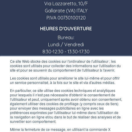
Via Lazzaretto, 10/F
Gallarate (VA) ITALY
P.IVA 00730100120
HEURES D'OUVERTURE
Bureau:
Lundi / Vendredi
8:30-12:30 - 13:30-17:30
Ce site Web stocke des cookies sur l'ordinateur de l'utilisateur ; les
Magasin:
cookies sont utilisés pour collecter des informations sur l'utilisation du
site et pour se souvenir du comportement de l'utilisateur à l'avenir.
Lundi / Vendredi
Les cookies sont utilisés pour améliorer le site lui-même et pour offrir
8:30-12:00 - 13:30-17:00
un service personnalisé, à la fois sur le site et via d'autres médias.
LIENS UTILES
En particulier, ce site utilise des cookies techniques et analytiques
pour lesquels il n'est pas nécessaire d'obtenir le consentement de
Inscrivez-vous à notre newsletter
l'utilisateur et peut, uniquement après avoir obtenu son consentement,
également utiliser des cookies de profilage (y compris ceux de tiers)
pour envoyer des messages publicitaires en ligne avec les
Travaillez avec nous
préférences exprimées par l'utilisateur lui-même dans l'utilisation de
la navigation en ligne et/ou dans le but de réaliser des analyses et de
surveiller son comportement.
Les emballages d’Interfluid
Même la fermeture de ce message, en utilisant la commande X