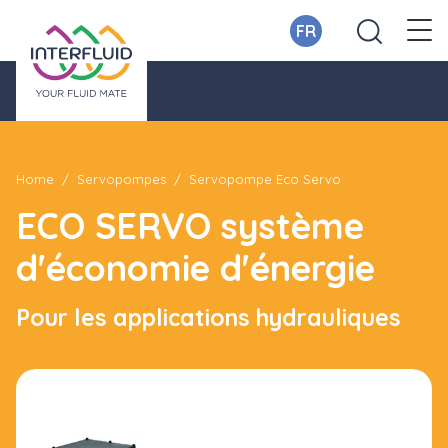
FR
Home
Servopompes
Servopompe Eco Servo
ECO SERVO système
d'économie d'énergie
Pour les applications hydrauliques