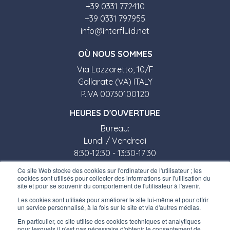
+39 0331 772410
+39 0331 797955
info@interfluid.net
O
Ù
NOUS SOMMES
Via Lazzaretto, 10/F
Gallarate (VA) ITALY
P.IVA 00730100120
HEURES D'OUVERTURE
Bureau:
Lundi / Vendredi
8:30-12:30 - 13:30-17:30
Ce site Web stocke des cookies sur l'ordinateur de l'utilisateur ; les
Magasin:
cookies sont utilisés pour collecter des informations sur l'utilisation du
site et pour se souvenir du comportement de l'utilisateur à l'avenir.
Lundi / Vendredi
Les cookies sont utilisés pour améliorer le site lui-même et pour offrir
8:30-12:00 - 13:30-17:00
un service personnalisé, à la fois sur le site et via d'autres médias.
LIENS UTILES
En particulier, ce site utilise des cookies techniques et analytiques
pour lesquels il n'est pas nécessaire d'obtenir le consentement de