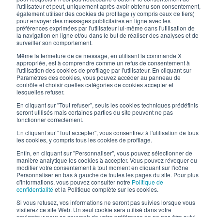
Inscrivez-vous à notre newsletter
l'utilisateur et peut, uniquement après avoir obtenu son consentement,
également utiliser des cookies de profilage (y compris ceux de tiers)
pour envoyer des messages publicitaires en ligne avec les
Travaillez avec nous
préférences exprimées par l'utilisateur lui-même dans l'utilisation de
la navigation en ligne et/ou dans le but de réaliser des analyses et de
surveiller son comportement.
Les emballages d’Interfluid
Même la fermeture de ce message, en utilisant la commande X
appropriée, est à comprendre comme un refus de consentement à
Projet de transformation numérique
l'utilisation des cookies de profilage par l'utilisateur. En cliquant sur
Paramètres des cookies, vous pouvez accéder au panneau de
contrôle et choisir quelles catégories de cookies accepter et
RESTEZ
À
JOUR
lesquelles refuser.
En cliquant sur "Tout refuser", seuls les cookies techniques prédéfinis
seront utilisés mais certaines parties du site peuvent ne pas
fonctionner correctement.
SUIVEZ-NOUS SUR
En cliquant sur "Tout accepter", vous consentirez à l'utilisation de tous
les cookies, y compris tous les cookies de profilage.
Enfin, en cliquant sur "Personnaliser", vous pouvez sélectionner de
manière analytique les cookies à accepter. Vous pouvez révoquer ou
modifier votre consentement à tout moment en cliquant sur l'icône
Personnaliser en bas à gauche de toutes les pages du site. Pour plus
d'informations, vous pouvez consulter notre
Politique de
confidentialité
et la Politique complète sur les cookies.
© 2026 Interfluid srl • Tutti i diritti riservati
Si vous refusez, vos informations ne seront pas suivies lorsque vous
visiterez ce site Web. Un seul cookie sera utilisé dans votre
navigateur pour se souvenir de votre préférence de ne pas être suivi.