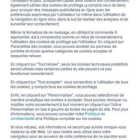
Inscrivez-vous à notre newsletter
l'utilisateur et peut, uniquement après avoir obtenu son consentement,
également utiliser des cookies de profilage (y compris ceux de tiers)
pour envoyer des messages publicitaires en ligne avec les
Travaillez avec nous
préférences exprimées par l'utilisateur lui-même dans l'utilisation de
la navigation en ligne et/ou dans le but de réaliser des analyses et de
surveiller son comportement.
Les emballages d’Interfluid
Même la fermeture de ce message, en utilisant la commande X
appropriée, est à comprendre comme un refus de consentement à
Projet de transformation numérique
l'utilisation des cookies de profilage par l'utilisateur. En cliquant sur
Paramètres des cookies, vous pouvez accéder au panneau de
contrôle et choisir quelles catégories de cookies accepter et
RESTEZ
À
JOUR
lesquelles refuser.
En cliquant sur "Tout refuser", seuls les cookies techniques prédéfinis
seront utilisés mais certaines parties du site peuvent ne pas
fonctionner correctement.
SUIVEZ-NOUS SUR
En cliquant sur "Tout accepter", vous consentirez à l'utilisation de tous
les cookies, y compris tous les cookies de profilage.
Enfin, en cliquant sur "Personnaliser", vous pouvez sélectionner de
manière analytique les cookies à accepter. Vous pouvez révoquer ou
modifier votre consentement à tout moment en cliquant sur l'icône
Personnaliser en bas à gauche de toutes les pages du site. Pour plus
d'informations, vous pouvez consulter notre
Politique de
confidentialité
et la Politique complète sur les cookies.
© 2026 Interfluid srl • Tutti i diritti riservati
Si vous refusez, vos informations ne seront pas suivies lorsque vous
visiterez ce site Web. Un seul cookie sera utilisé dans votre
navigateur pour se souvenir de votre préférence de ne pas être suivi.