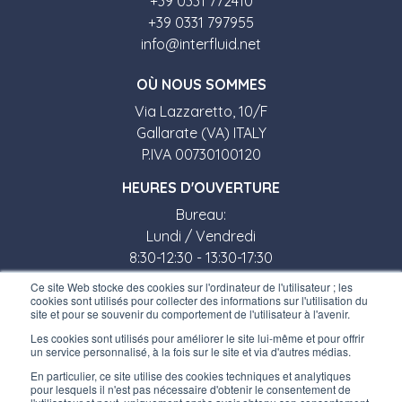
+39 0331 772410
+39 0331 797955
info@interfluid.net
O
Ù
NOUS SOMMES
Via Lazzaretto, 10/F
Gallarate (VA) ITALY
P.IVA 00730100120
HEURES D'OUVERTURE
Bureau:
Lundi / Vendredi
8:30-12:30 - 13:30-17:30
Ce site Web stocke des cookies sur l'ordinateur de l'utilisateur ; les
Magasin:
cookies sont utilisés pour collecter des informations sur l'utilisation du
site et pour se souvenir du comportement de l'utilisateur à l'avenir.
Lundi / Vendredi
Les cookies sont utilisés pour améliorer le site lui-même et pour offrir
8:30-12:00 - 13:30-17:00
un service personnalisé, à la fois sur le site et via d'autres médias.
LIENS UTILES
En particulier, ce site utilise des cookies techniques et analytiques
pour lesquels il n'est pas nécessaire d'obtenir le consentement de