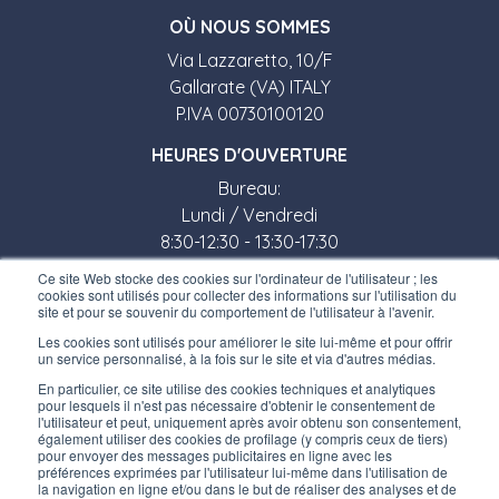
O
Ù
NOUS SOMMES
Via Lazzaretto, 10/F
Gallarate (VA) ITALY
P.IVA 00730100120
HEURES D'OUVERTURE
Bureau:
Lundi / Vendredi
8:30-12:30 - 13:30-17:30
Ce site Web stocke des cookies sur l'ordinateur de l'utilisateur ; les
Magasin:
cookies sont utilisés pour collecter des informations sur l'utilisation du
site et pour se souvenir du comportement de l'utilisateur à l'avenir.
Lundi / Vendredi
Les cookies sont utilisés pour améliorer le site lui-même et pour offrir
8:30-12:00 - 13:30-17:00
un service personnalisé, à la fois sur le site et via d'autres médias.
LIENS UTILES
En particulier, ce site utilise des cookies techniques et analytiques
pour lesquels il n'est pas nécessaire d'obtenir le consentement de
Inscrivez-vous à notre newsletter
l'utilisateur et peut, uniquement après avoir obtenu son consentement,
également utiliser des cookies de profilage (y compris ceux de tiers)
pour envoyer des messages publicitaires en ligne avec les
Travaillez avec nous
préférences exprimées par l'utilisateur lui-même dans l'utilisation de
la navigation en ligne et/ou dans le but de réaliser des analyses et de