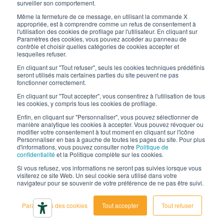
surveiller son comportement.
Les emballages d’Interfluid
Même la fermeture de ce message, en utilisant la commande X
appropriée, est à comprendre comme un refus de consentement à
Projet de transformation numérique
l'utilisation des cookies de profilage par l'utilisateur. En cliquant sur
Paramètres des cookies, vous pouvez accéder au panneau de
contrôle et choisir quelles catégories de cookies accepter et
RESTEZ
À
JOUR
lesquelles refuser.
En cliquant sur "Tout refuser", seuls les cookies techniques prédéfinis
seront utilisés mais certaines parties du site peuvent ne pas
fonctionner correctement.
SUIVEZ-NOUS SUR
En cliquant sur "Tout accepter", vous consentirez à l'utilisation de tous
les cookies, y compris tous les cookies de profilage.
Enfin, en cliquant sur "Personnaliser", vous pouvez sélectionner de
manière analytique les cookies à accepter. Vous pouvez révoquer ou
modifier votre consentement à tout moment en cliquant sur l'icône
Personnaliser en bas à gauche de toutes les pages du site. Pour plus
d'informations, vous pouvez consulter notre
Politique de
confidentialité
et la Politique complète sur les cookies.
© 2026 Interfluid srl • Tutti i diritti riservati
Si vous refusez, vos informations ne seront pas suivies lorsque vous
visiterez ce site Web. Un seul cookie sera utilisé dans votre
navigateur pour se souvenir de votre préférence de ne pas être suivi.
Politique de confidentialité
Cookie settings
Paramètres des cookies
Tout accepter
Tout refuser
Déclaration d’accessibilité