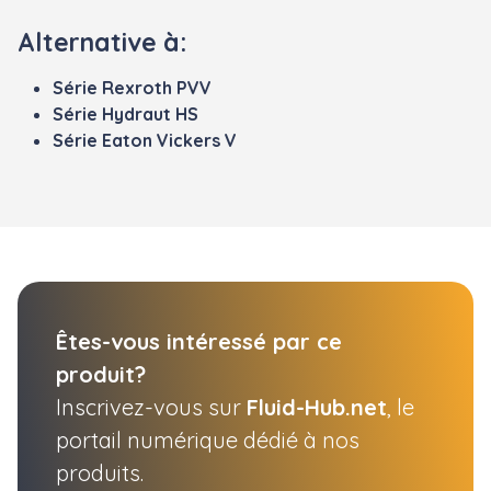
Alternative à:
Série Rexroth PVV
Série Hydraut HS
Série Eaton Vickers V
Êtes-vous intéressé par ce
produit?
Inscrivez-vous sur
Fluid-Hub.net
, le
portail numérique dédié à nos
produits.