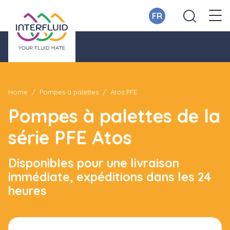
FR
Home
Pompes à palettes
Atos PFE
Pompes à palettes de la
série PFE Atos
Disponibles pour une livraison
immédiate, expéditions dans les 24
heures