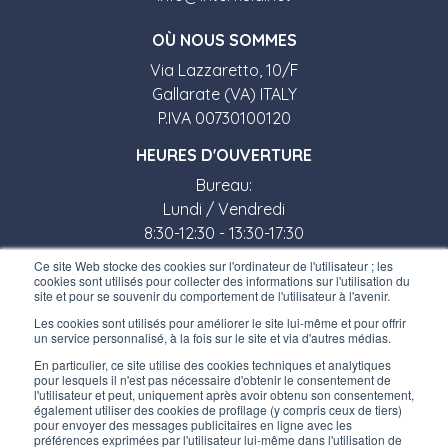
O
Ù
NOUS SOMMES
Via Lazzaretto, 10/F
Gallarate (VA) ITALY
P.IVA 00730100120
HEURES D'OUVERTURE
Bureau:
Lundi / Vendredi
8:30-12:30 - 13:30-17:30
Ce site Web stocke des cookies sur l'ordinateur de l'utilisateur ; les
Magasin:
cookies sont utilisés pour collecter des informations sur l'utilisation du
site et pour se souvenir du comportement de l'utilisateur à l'avenir.
Lundi / Vendredi
Les cookies sont utilisés pour améliorer le site lui-même et pour offrir
8:30-12:00 - 13:30-17:00
un service personnalisé, à la fois sur le site et via d'autres médias.
En particulier, ce site utilise des cookies techniques et analytiques
LIENS UTILES
pour lesquels il n'est pas nécessaire d'obtenir le consentement de
l'utilisateur et peut, uniquement après avoir obtenu son consentement,
Inscrivez-vous à notre newsletter
également utiliser des cookies de profilage (y compris ceux de tiers)
pour envoyer des messages publicitaires en ligne avec les
Travaillez avec nous
préférences exprimées par l'utilisateur lui-même dans l'utilisation de