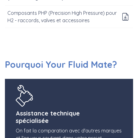
Composants PHP (Precision High Pressure) pour
Do
H2 - raccords, valves et accessoires
Pourquoi Your Fluid Mate?
Assistance technique
spécialisée
On fait la comparation avec d'autres marques
et l'on vous soutient dans votre projet