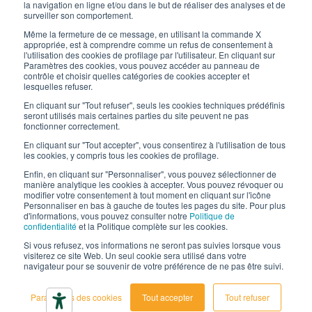
la navigation en ligne et/ou dans le but de réaliser des analyses et de
surveiller son comportement.
Les emballages d’Interfluid
Même la fermeture de ce message, en utilisant la commande X
appropriée, est à comprendre comme un refus de consentement à
Projet de transformation numérique
l'utilisation des cookies de profilage par l'utilisateur. En cliquant sur
Paramètres des cookies, vous pouvez accéder au panneau de
contrôle et choisir quelles catégories de cookies accepter et
RESTEZ
À
JOUR
lesquelles refuser.
En cliquant sur "Tout refuser", seuls les cookies techniques prédéfinis
seront utilisés mais certaines parties du site peuvent ne pas
fonctionner correctement.
SUIVEZ-NOUS SUR
En cliquant sur "Tout accepter", vous consentirez à l'utilisation de tous
les cookies, y compris tous les cookies de profilage.
Enfin, en cliquant sur "Personnaliser", vous pouvez sélectionner de
manière analytique les cookies à accepter. Vous pouvez révoquer ou
modifier votre consentement à tout moment en cliquant sur l'icône
Personnaliser en bas à gauche de toutes les pages du site. Pour plus
d'informations, vous pouvez consulter notre
Politique de
confidentialité
et la Politique complète sur les cookies.
© 2026 Interfluid srl • Tutti i diritti riservati
Si vous refusez, vos informations ne seront pas suivies lorsque vous
visiterez ce site Web. Un seul cookie sera utilisé dans votre
navigateur pour se souvenir de votre préférence de ne pas être suivi.
Politique de confidentialité
Cookie settings
Paramètres des cookies
Tout accepter
Tout refuser
Déclaration d’accessibilité