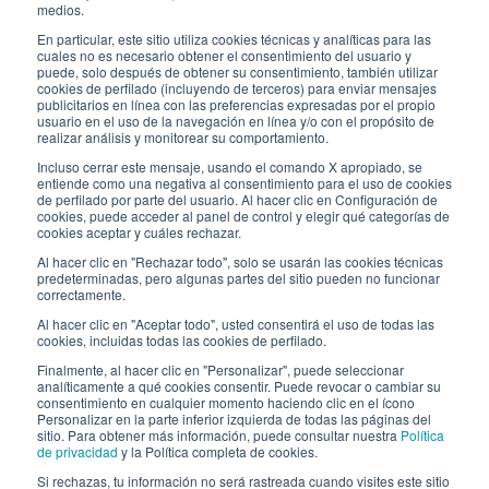
ENLACES ÚTILES
medios.
En particular, este sitio utiliza cookies técnicas y analíticas para las
Subscríbete a nuestro boletín
cuales no es necesario obtener el consentimiento del usuario y
puede, solo después de obtener su consentimiento, también utilizar
Trabaja con nosotros
cookies de perfilado (incluyendo de terceros) para enviar mensajes
publicitarios en línea con las preferencias expresadas por el propio
usuario en el uso de la navegación en línea y/o con el propósito de
Los envases de Interfluid
realizar análisis y monitorear su comportamiento.
Incluso cerrar este mensaje, usando el comando X apropiado, se
Proyecto de transformación digital
entiende como una negativa al consentimiento para el uso de cookies
de perfilado por parte del usuario. Al hacer clic en Configuración de
cookies, puede acceder al panel de control y elegir qué categorías de
MANT
É
GASE AL D
ÍA
cookies aceptar y cuáles rechazar.
Al hacer clic en "Rechazar todo", solo se usarán las cookies técnicas
predeterminadas, pero algunas partes del sitio pueden no funcionar
correctamente.
SÍGUENOS EN
Al hacer clic en "Aceptar todo", usted consentirá el uso de todas las
cookies, incluidas todas las cookies de perfilado.
Finalmente, al hacer clic en "Personalizar", puede seleccionar
analíticamente a qué cookies consentir. Puede revocar o cambiar su
consentimiento en cualquier momento haciendo clic en el ícono
Personalizar en la parte inferior izquierda de todas las páginas del
sitio. Para obtener más información, puede consultar nuestra
Política
de privacidad
y la Política completa de cookies.
© 2026 Interfluid srl • Tutti i diritti riservati
Si rechazas, tu información no será rastreada cuando visites este sitio