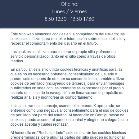
Oficina:
Lunes / Viernes
8:30-12:30 - 13:30-17:30
Tienda:
Este sitio web almacena cookies en la computadora del usuario; las
cookies se utilizan para recopilar información sobre el uso del sitio y
Lunes / Viernes
recordar el comportamiento del usuario en el futuro.
8:30-12:00 - 13:30-17:00
Las cookies se utilizan para mejorar el propio sitio y ofrecer un
servicio personalizado, tanto en el sitio como a través de otros
ENLACES ÚTILES
medios.
En particular, este sitio utiliza cookies técnicas y analíticas para las
Subscríbete a nuestro boletín
cuales no es necesario obtener el consentimiento del usuario y
puede, solo después de obtener su consentimiento, también utilizar
Trabaja con nosotros
cookies de perfilado (incluyendo de terceros) para enviar mensajes
publicitarios en línea con las preferencias expresadas por el propio
usuario en el uso de la navegación en línea y/o con el propósito de
Los envases de Interfluid
realizar análisis y monitorear su comportamiento.
Incluso cerrar este mensaje, usando el comando X apropiado, se
Proyecto de transformación digital
entiende como una negativa al consentimiento para el uso de cookies
de perfilado por parte del usuario. Al hacer clic en Configuración de
cookies, puede acceder al panel de control y elegir qué categorías de
MANT
É
GASE AL D
ÍA
cookies aceptar y cuáles rechazar.
Al hacer clic en "Rechazar todo", solo se usarán las cookies técnicas
predeterminadas, pero algunas partes del sitio pueden no funcionar