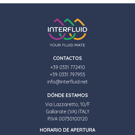
CONTACTOS
+39 0331 772410
+39 0331 797955
info@interfluid.net
D
Ó
NDE ESTAMOS
Via Lazzaretto, 10/F
Gallarate (VA) ITALY
P.IVA 00730100120
HORARIO DE APERTURA