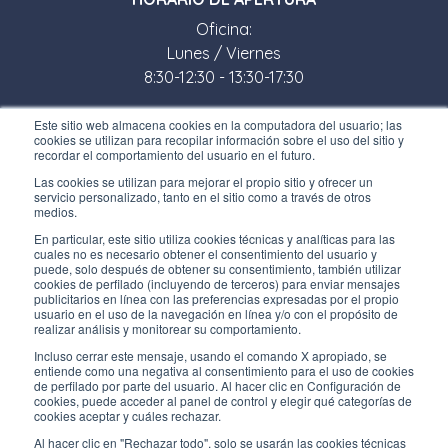
Oficina:
Lunes / Viernes
8:30-12:30 - 13:30-17:30
Tienda:
Este sitio web almacena cookies en la computadora del usuario; las
cookies se utilizan para recopilar información sobre el uso del sitio y
Lunes / Viernes
recordar el comportamiento del usuario en el futuro.
8:30-12:00 - 13:30-17:00
Las cookies se utilizan para mejorar el propio sitio y ofrecer un
servicio personalizado, tanto en el sitio como a través de otros
ENLACES ÚTILES
medios.
Subscríbete a nuestro boletín
En particular, este sitio utiliza cookies técnicas y analíticas para las
cuales no es necesario obtener el consentimiento del usuario y
puede, solo después de obtener su consentimiento, también utilizar
Trabaja con nosotros
cookies de perfilado (incluyendo de terceros) para enviar mensajes
publicitarios en línea con las preferencias expresadas por el propio
usuario en el uso de la navegación en línea y/o con el propósito de
Los envases de Interfluid
realizar análisis y monitorear su comportamiento.
Incluso cerrar este mensaje, usando el comando X apropiado, se
Proyecto de transformación digital
entiende como una negativa al consentimiento para el uso de cookies
de perfilado por parte del usuario. Al hacer clic en Configuración de
cookies, puede acceder al panel de control y elegir qué categorías de
MANT
É
GASE AL D
ÍA
cookies aceptar y cuáles rechazar.
Al hacer clic en "Rechazar todo", solo se usarán las cookies técnicas