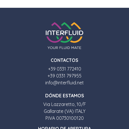
CONTACTOS
+39 0331 772410
+39 0331 797955
info@interfluid.net
D
Ó
NDE ESTAMOS
Via Lazzaretto, 10/F
Gallarate (VA) ITALY
P.IVA 00730100120
HORARIO DE APERTURA