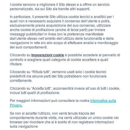
Iscriviti alla newsletter
I cookie servono a migliorare il Sito stesso e a offrire un servizio
personalizzato, sia sul Sito sia tramite altri supporti.
Lavora con noi
In particolare, il presente Sito utilizza cookie tecnici e analitici per i
quali non è necessario acquisire il consenso dell’utente e potrà,
Gli imballi di Interfluid
esclusivamente previa acquisizione del suo consenso, utilizzare
anche cookie di profilazione (anche di terze parti) per inviare
messaggi pubblicitari in linea con le preferenze manifestate
Progetto di trasformazione digitale
dall’utente stesso nell’ambito dell’utilizzo delle funzionalità e della
navigazione in rete e/o allo scopo di effettuare analisi e monitoraggio
dei suoi comportamenti.
RIMANI AGGIORNATO
Cliccando su
Impostazioni cookie
è possibile accedere al pannello di
controllo e scegliere quali categorie di cookie accettare e quali
rifiutare.
SEGUICI SU
Cliccando su “Rifiuta tutti”, verranno usati solo i cookie tecnici
predefiniti ma alcune parti del Sito potrebbero non funzionare
correttamente.
Cliccando su “Accetta tutti”, acconsentirà invece all’uso di tutti i cookie,
inclusi tutti quelli di profilazione.
Per maggiori informazioni può consultare la nostra
Informativa sulla
Privacy
.
Se non si accetta l'utilizzo, non verrà tenuta traccia del
© 2026 Interfluid srl • Tutti i diritti riservati
comportamento durante visita, ma verrà utilizzato un unico cookie nel
browser per ricordare che si è scelto di non registrare informazioni
sulla navigazione.