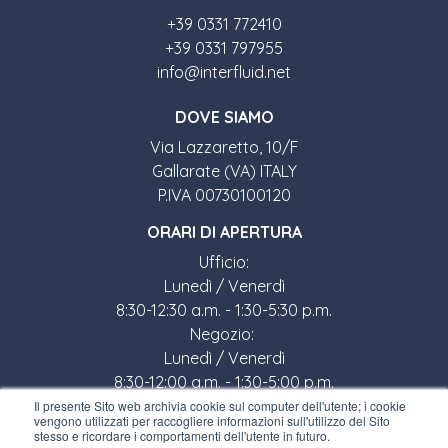
+39 0331 772410
+39 0331 797955
info@interfluid.net
DOVE SIAMO
Via Lazzaretto, 10/F
Gallarate (VA) ITALY
P.IVA 00730100120
ORARI DI APERTURA
Ufficio:
Lunedì / Venerdì
8:30-12:30 a.m. - 1:30-5:30 p.m.
Negozio:
Lunedì / Venerdì
8:30-12:00 a.m. - 1:30-5:00 p.m.
Il presente Sito web archivia cookie sul computer dell'utente; i cookie
LINK UTILI
vengono utilizzati per raccogliere informazioni sull'utilizzo del Sito
stesso e ricordare i comportamenti dell'utente in futuro.