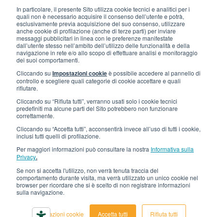
Lavora con noi
In particolare, il presente Sito utilizza cookie tecnici e analitici per i
quali non è necessario acquisire il consenso dell’utente e potrà,
Gli imballi di Interfluid
esclusivamente previa acquisizione del suo consenso, utilizzare
anche cookie di profilazione (anche di terze parti) per inviare
messaggi pubblicitari in linea con le preferenze manifestate
Progetto di trasformazione digitale
dall’utente stesso nell’ambito dell’utilizzo delle funzionalità e della
navigazione in rete e/o allo scopo di effettuare analisi e monitoraggio
dei suoi comportamenti.
RIMANI AGGIORNATO
Cliccando su
Impostazioni cookie
è possibile accedere al pannello di
controllo e scegliere quali categorie di cookie accettare e quali
rifiutare.
SEGUICI SU
Cliccando su “Rifiuta tutti”, verranno usati solo i cookie tecnici
predefiniti ma alcune parti del Sito potrebbero non funzionare
correttamente.
Cliccando su “Accetta tutti”, acconsentirà invece all’uso di tutti i cookie,
inclusi tutti quelli di profilazione.
Per maggiori informazioni può consultare la nostra
Informativa sulla
Privacy
.
Se non si accetta l'utilizzo, non verrà tenuta traccia del
© 2026 Interfluid srl • Tutti i diritti riservati
comportamento durante visita, ma verrà utilizzato un unico cookie nel
browser per ricordare che si è scelto di non registrare informazioni
sulla navigazione.
Informativa privacy
Cookie settings
Impostazioni cookie
Accetta tutti
Rifiuta tutti