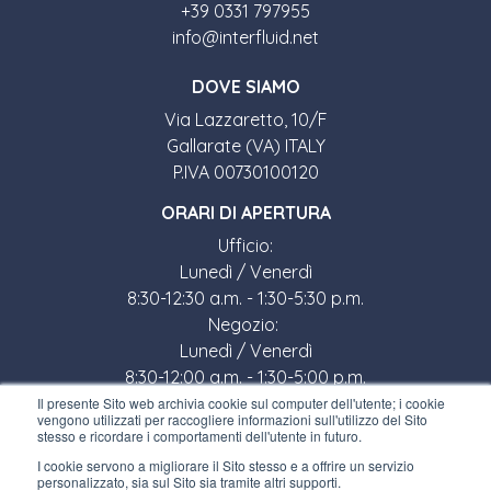
+39 0331 797955
info@interfluid.net
DOVE SIAMO
Via Lazzaretto, 10/F
Gallarate (VA) ITALY
P.IVA 00730100120
ORARI DI APERTURA
Ufficio:
Lunedì / Venerdì
8:30-12:30 a.m. - 1:30-5:30 p.m.
Negozio:
Lunedì / Venerdì
8:30-12:00 a.m. - 1:30-5:00 p.m.
Il presente Sito web archivia cookie sul computer dell'utente; i cookie
LINK UTILI
vengono utilizzati per raccogliere informazioni sull'utilizzo del Sito
stesso e ricordare i comportamenti dell'utente in futuro.
Iscriviti alla newsletter
I cookie servono a migliorare il Sito stesso e a offrire un servizio
personalizzato, sia sul Sito sia tramite altri supporti.