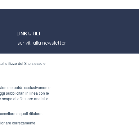
LINK UTILI
Iscriviti alla newsletter
Lavora con noi
ll'utilizzo del Sito stesso e
Gli imballi di Interfluid
Progetto di trasformazione digitale
l’utente e potrà, esclusivamente
i pubblicitari in linea con le
RIMANI AGGIORNATO
o scopo di effettuare analisi e
ccettare e quali rifiutare.
SEGUICI SU
nzionare correttamente.