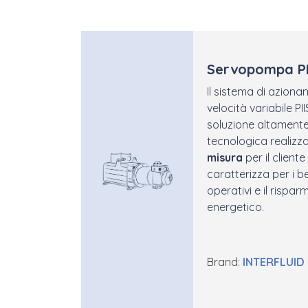
Servopompa P
Il sistema di aziona
velocità variabile PI
soluzione altament
tecnologica realizz
misura
per il cliente 
caratterizza per i be
opera
tivi e il rispar
energetico.
Brand:
INTERFLUID