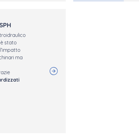
SPH
ttroidraulico
 è stato
 l’impatto
chinari ma
razie
rdizzati