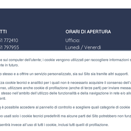
TTI
ORARI DI APERTURA
31 772410
Ufficio:
31 797955
Lunedì / Venerdì
terfluid.net
8:30-12:30 a.m. - 1:30-5:30 p.m.
e sul computer dell'utente; i cookie vengono utilizzati per raccogliere informazioni su
Negozio:
te in futuro.
SIAMO
Lunedì / Venerdì
o stesso e a offrire un servizio personalizzato, sia sul Sito sia tramite altri supporti.
8:30-12:00 a.m. - 1:30-5:00 p.m.
zaretto, 10/F
ilizza cookie tecnici e analitici per i quali non è necessario acquisire il consenso del
te (VA) ITALY
so, utilizzare anche cookie di profilazione (anche di terze parti) per inviare messagg
00730100120
stesso nell’ambito dell’utilizzo delle funzionalità e della navigazione in rete e/o all
nti.
e
è possibile accedere al pannello di controllo e scegliere quali categorie di cookie a
nno usati solo i cookie tecnici predefiniti ma alcune parti del Sito potrebbero non fu
ntirà invece all’uso di tutti i cookie, inclusi tutti quelli di profilazione.