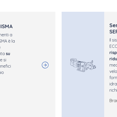
Se
IISMA
SE
menti a
Il s
ISMA è la
ECO
e
ris
ata
su
rid
e si
medi
nefici
vel
mio
forn
idr
rich
Bra