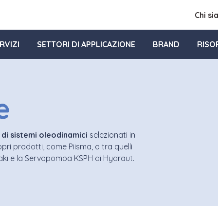
Chi s
RVIZI
SETTORI DI APPLICAZIONE
BRAND
RISO
e
 di sistemi oleodinamici
selezionati in
opri prodotti, come Piisma, o tra quelli
aki e la Servopompa KSPH di Hydraut.