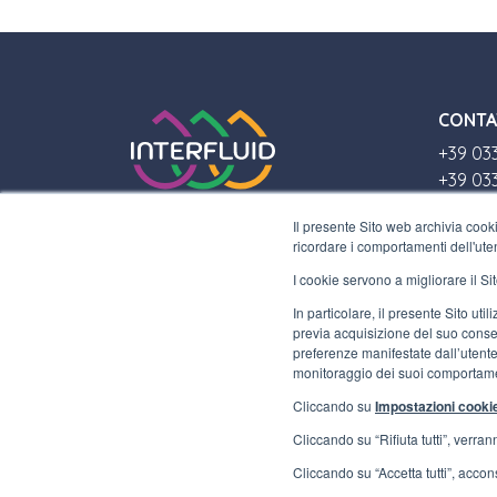
CONTA
+39 03
+39 03
info@in
Il presente Sito web archivia cooki
ricordare i comportamenti dell'uten
DOVE 
I cookie servono a migliorare il Sit
Via Laz
In particolare, il presente Sito ut
Gallara
previa acquisizione del suo consen
P.IVA 
preferenze manifestate dall’utente 
monitoraggio dei suoi comportame
Cliccando su
Impostazioni cooki
Cliccando su “Rifiuta tutti”, verra
Cliccando su “Accetta tutti”, acconse