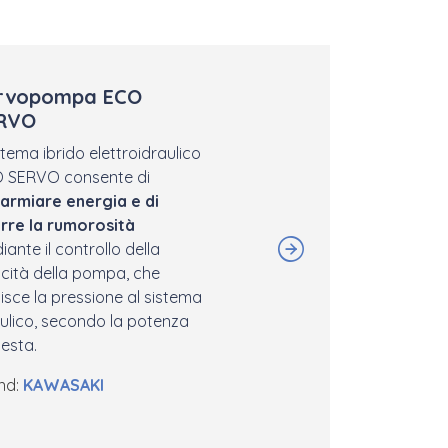
rvopompa ECO
RVO
istema ibrido elettroidraulico
 SERVO consente di
parmiare energia e di
urre la rumorosità
ante il controllo della
ocità della pompa, che
isce la pressione al sistema
aulico, secondo la potenza
iesta.
nd:
KAWASA
KI