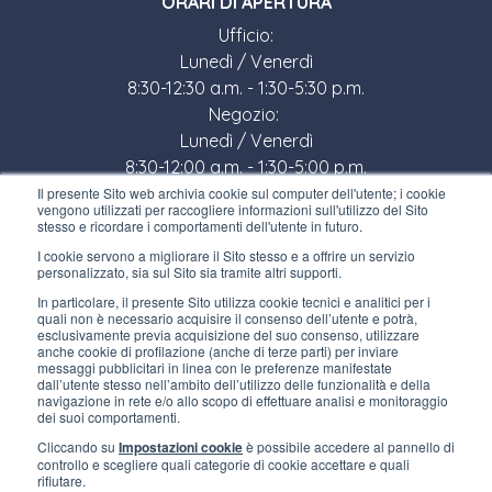
ORARI DI APERTURA
Ufficio:
Lunedì / Venerdì
8:30-12:30 a.m. - 1:30-5:30 p.m.
Negozio:
Lunedì / Venerdì
8:30-12:00 a.m. - 1:30-5:00 p.m.
Il presente Sito web archivia cookie sul computer dell'utente; i cookie
LINK UTILI
vengono utilizzati per raccogliere informazioni sull'utilizzo del Sito
stesso e ricordare i comportamenti dell'utente in futuro.
Iscriviti alla newsletter
I cookie servono a migliorare il Sito stesso e a offrire un servizio
personalizzato, sia sul Sito sia tramite altri supporti.
Lavora con noi
In particolare, il presente Sito utilizza cookie tecnici e analitici per i
quali non è necessario acquisire il consenso dell’utente e potrà,
Gli imballi di Interfluid
esclusivamente previa acquisizione del suo consenso, utilizzare
anche cookie di profilazione (anche di terze parti) per inviare
messaggi pubblicitari in linea con le preferenze manifestate
Progetto di trasformazione digitale
dall’utente stesso nell’ambito dell’utilizzo delle funzionalità e della
navigazione in rete e/o allo scopo di effettuare analisi e monitoraggio
dei suoi comportamenti.
RIMANI AGGIORNATO
Cliccando su
Impostazioni cookie
è possibile accedere al pannello di
controllo e scegliere quali categorie di cookie accettare e quali
rifiutare.