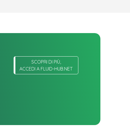
SCOPRI DI PIÙ,
ACCEDI A FLUID-HUB.NET