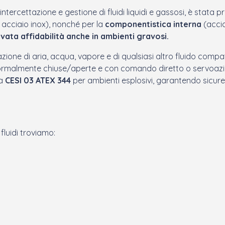
ercettazione e gestione di fluidi liquidi e gassosi, è stata pr
 acciaio inox), nonché per la
componentistica interna
(accia
vata affidabilità anche in ambienti gravosi.
tazione di aria, acqua, vapore e di qualsiasi altro fluido compatib
, normalmente chiuse/aperte e con comando diretto o servoazion
ta
CESI 03 ATEX 344
per ambienti esplosivi, garantendo sicur
 fluidi troviamo: