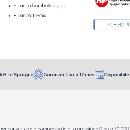
Ricarica bombole a gas
Ricarica Tri-mix
RICHIEDI 
li HII e Sprague
Garanzia fino a 12 mesi
Disponibile
ico
converte aria compressa in alta pressione (fino a 30.000