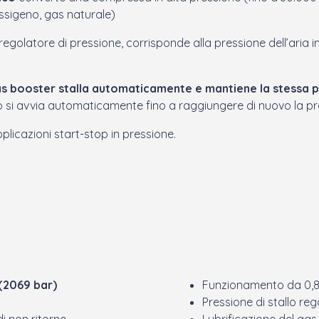
 ossigeno, gas naturale)
regolatore di pressione, corrisponde alla pressione dell’aria i
gas booster stalla automaticamente e mantiene la stessa 
to si avvia automaticamente fino a raggiungere di nuovo la 
plicazioni start-stop in pressione.
(
2069 bar)
Funzionamento da 0,8 
Pressione di stallo reg
i non ritorno
Lubrificazione del ga