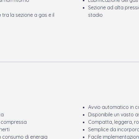
Sezione ad alta pressi
e
tra la sezione a gas e il
stadio
Avvio automatico in ca
ca
Disponibile un vasto 
ia compressa
Compatta, leggera, rob
nerti
Semplice da incorpora
n consumo di energia
Facile implementazion