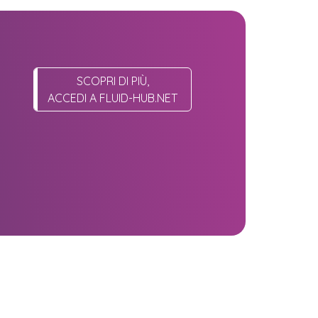
SCOPRI DI PIÙ,
ACCEDI A FLUID-HUB.NET