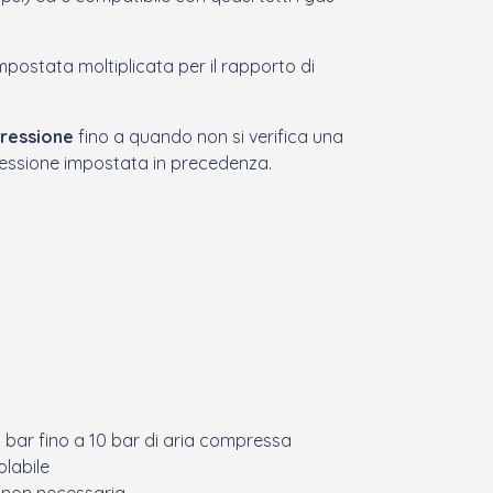
mpostata moltiplicata per il rapporto di
pressione
fino a quando non si verifica una
pressione impostata in precedenza.
bar fino a 10 bar di aria compressa
olabile
s non necessaria