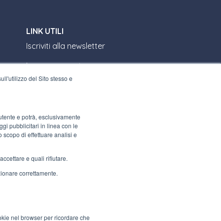
LINK UTILI
Iscriviti alla newsletter
Lavora con noi
ll'utilizzo del Sito stesso e
Gli imballi di Interfluid
Progetto di trasformazione digitale
l’utente e potrà, esclusivamente
i pubblicitari in linea con le
RIMANI AGGIORNATO
o scopo di effettuare analisi e
ccettare e quali rifiutare.
SEGUICI SU
nzionare correttamente.
ookie nel browser per ricordare che