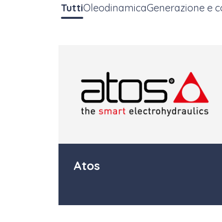
Tutti
Oleodinamica
Generazione e co
Atos