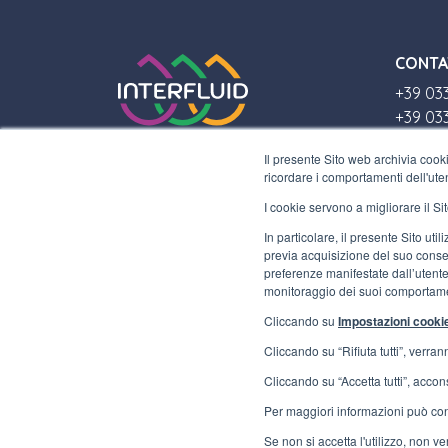
CONTA
+39 03
+39 03
info@in
Il presente Sito web archivia cooki
ricordare i comportamenti dell'uten
DOVE 
I cookie servono a migliorare il Sit
Via Laz
In particolare, il presente Sito ut
Gallara
previa acquisizione del suo consen
P.IVA 
preferenze manifestate dall’utente 
monitoraggio dei suoi comportame
Cliccando su
Impostazioni cooki
Cliccando su “Rifiuta tutti”, verra
Cliccando su “Accetta tutti”, acconse
Per maggiori informazioni può con
Se non si accetta l'utilizzo, non 