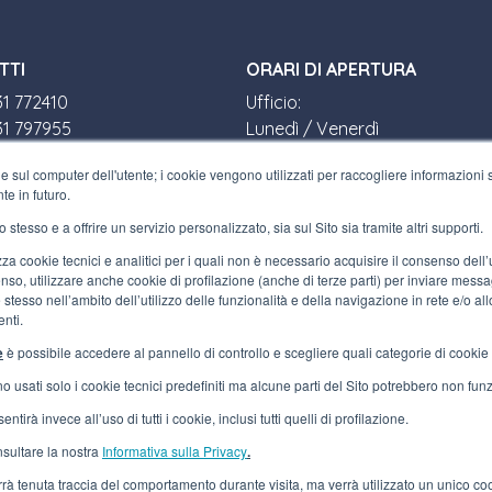
TTI
ORARI DI APERTURA
31 772410
Ufficio:
31 797955
Lunedì / Venerdì
terfluid.net
8:30-12:30 a.m. - 1:30-5:30 p.m.
e sul computer dell'utente; i cookie vengono utilizzati per raccogliere informazioni su
Negozio:
te in futuro.
SIAMO
Lunedì / Venerdì
o stesso e a offrire un servizio personalizzato, sia sul Sito sia tramite altri supporti.
8:30-12:00 a.m. - 1:30-5:00 p.m.
zaretto, 10/F
ilizza cookie tecnici e analitici per i quali non è necessario acquisire il consenso del
te (VA) ITALY
so, utilizzare anche cookie di profilazione (anche di terze parti) per inviare messagg
00730100120
stesso nell’ambito dell’utilizzo delle funzionalità e della navigazione in rete e/o all
nti.
e
è possibile accedere al pannello di controllo e scegliere quali categorie di cookie a
nno usati solo i cookie tecnici predefiniti ma alcune parti del Sito potrebbero non fu
ntirà invece all’uso di tutti i cookie, inclusi tutti quelli di profilazione.
sultare la nostra
Informativa sulla Privacy
.
verrà tenuta traccia del comportamento durante visita, ma verrà utilizzato un unico c