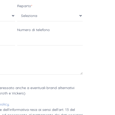
Reparto
*
Numero di telefono
teressato anche a eventuali brand alternativi
xroth e Vickers)
policy
.
 dell'informativa resa ai sensi dell'art. 13 del
 ed acconsento al trattamento dei dati societari