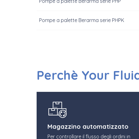
Pompe a palette Berarma serie PHP
Pompe a palette Berarma serie PHPK
Perchè Your Flui
Magazzino automatizzato
Per controllare il flusso degli ordini in