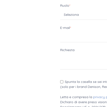
Ruolo
*
E-mail
*
Richiesta
Spunta la casella se sei in
(solo per i brand Denison, Re
Letta e compresa la
privacy 
Dichiaro di avere preso visione
Regolamento UE n. 2016/679 -