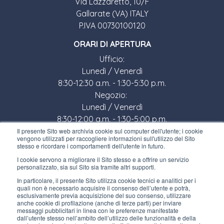
Via Lazzaretto, 10/F
Gallarate (VA) ITALY
P.IVA 00730100120
ORARI DI APERTURA
Ufficio:
Lunedì / Venerdì
8:30-12:30 a.m. - 1:30-5:30 p.m.
Negozio:
Lunedì / Venerdì
8:30-12:00 a.m. - 1:30-5:00 p.m.
Il presente Sito web archivia cookie sul computer dell'utente; i cookie
LINK UTILI
vengono utilizzati per raccogliere informazioni sull'utilizzo del Sito
stesso e ricordare i comportamenti dell'utente in futuro.
Iscriviti alla newsletter
I cookie servono a migliorare il Sito stesso e a offrire un servizio
personalizzato, sia sul Sito sia tramite altri supporti.
Lavora con noi
In particolare, il presente Sito utilizza cookie tecnici e analitici per i
quali non è necessario acquisire il consenso dell’utente e potrà,
Gli imballi di Interfluid
esclusivamente previa acquisizione del suo consenso, utilizzare
anche cookie di profilazione (anche di terze parti) per inviare
messaggi pubblicitari in linea con le preferenze manifestate
Progetto di trasformazione digitale
dall’utente stesso nell’ambito dell’utilizzo delle funzionalità e della