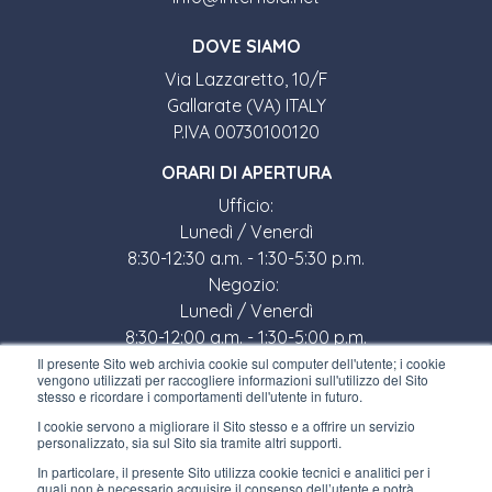
DOVE SIAMO
Via Lazzaretto, 10/F
Gallarate (VA) ITALY
P.IVA 00730100120
ORARI DI APERTURA
Ufficio:
Lunedì / Venerdì
8:30-12:30 a.m. - 1:30-5:30 p.m.
Negozio:
Lunedì / Venerdì
8:30-12:00 a.m. - 1:30-5:00 p.m.
Il presente Sito web archivia cookie sul computer dell'utente; i cookie
LINK UTILI
vengono utilizzati per raccogliere informazioni sull'utilizzo del Sito
stesso e ricordare i comportamenti dell'utente in futuro.
Iscriviti alla newsletter
I cookie servono a migliorare il Sito stesso e a offrire un servizio
personalizzato, sia sul Sito sia tramite altri supporti.
Lavora con noi
In particolare, il presente Sito utilizza cookie tecnici e analitici per i
quali non è necessario acquisire il consenso dell’utente e potrà,