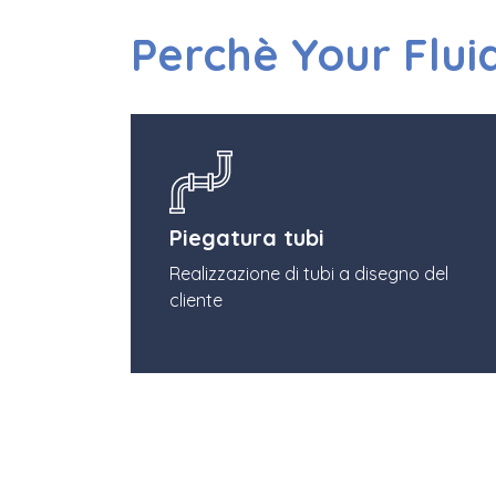
Perchè Your Flui
Piegatura tubi
Realizzazione di tubi a disegno del
cliente