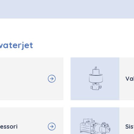
 waterjet
Val
essori
Si