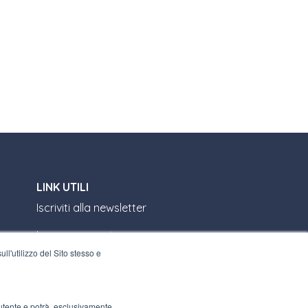
LINK UTILI
Iscriviti alla newsletter
Lavora con noi
ll'utilizzo del Sito stesso e
Gli imballi di Interfluid
Progetto di trasformazione digitale
l’utente e potrà, esclusivamente