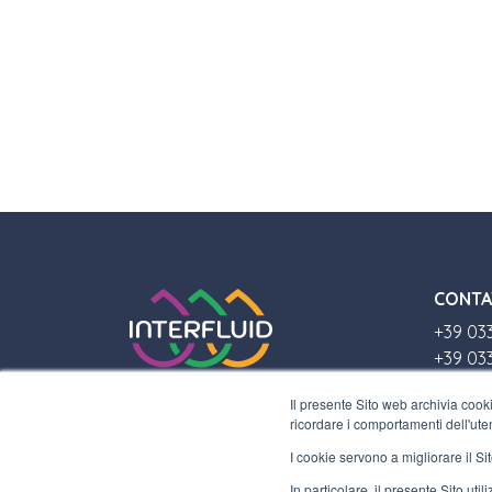
CONTA
+39 03
+39 03
info@in
Il presente Sito web archivia cooki
ricordare i comportamenti dell'uten
DOVE 
I cookie servono a migliorare il Sit
Via Laz
In particolare, il presente Sito ut