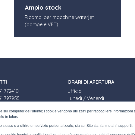
Ampio stock
Ricambi per macchine waterjet
(pompe e VFT)
TTI
ORARI DI APERTURA
31 772410
Ufficio:
31 797955
Lunedì / Venerdì
terfluid.net
8:30-12:30 a.m. - 1:30-5:30 p.m.
e sul computer dell'utente; i cookie vengono utilizzati per raccogliere informazioni su
Negozio:
te in futuro.
SIAMO
Lunedì / Venerdì
o stesso e a offrire un servizio personalizzato, sia sul Sito sia tramite altri supporti.
8:30-12:00 a.m. - 1:30-5:00 p.m.
zaretto, 10/F
ilizza cookie tecnici e analitici per i quali non è necessario acquisire il consenso del