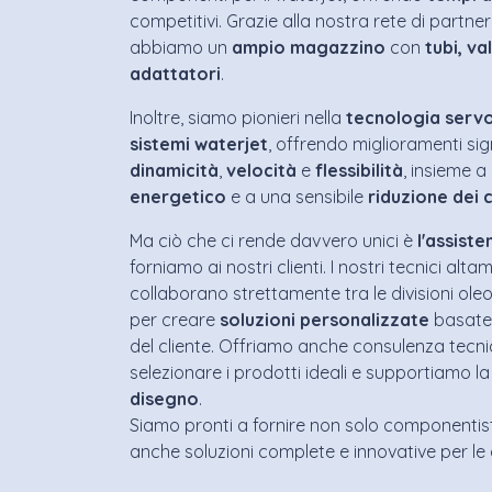
competitivi. Grazie alla nostra rete di partner
abbiamo un
ampio magazzino
con
tubi,
va
adattatori
.
Inoltre, siamo pionieri nella
tecnologia
serv
sistemi waterjet
, offrendo miglioramenti signi
dinamicità
,
velocità
e
flessibilità
, insieme 
energetico
e a una sensibile
riduzione
dei 
Ma ciò che ci rende davvero unici è
l'assiste
forniamo ai nostri clienti. I nostri tecnici altam
collaborano strettamente tra le divisioni ol
per creare
soluzioni
personalizzate
basate 
del cliente. Offriamo anche consulenza tecni
selezionare i prodotti ideali e supportiamo l
disegno
.
Siamo pronti a fornire non solo componentist
anche soluzioni complete e innovative per le 