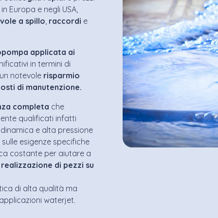
 in Europa e negli USA,
lvole
a
spillo
,
raccordi
e
opompa
applicata
ai
ficativi in termini di
a un notevole
risparmio
costi di manutenzione.
nza
completa
che
ente qualificati infatti
eodinamica e alta pressione
sulle esigenze specifiche
ca costante per aiutare a
a
realizzazione di pezzi su
ica di alta qualità ma
applicazioni waterjet.