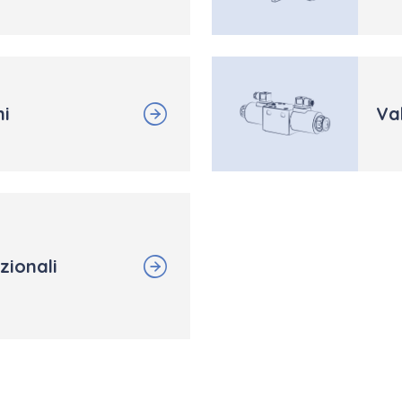
ni
Val
zionali