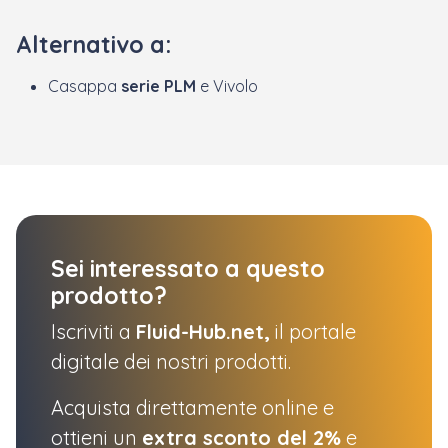
Alternativo a:
Casappa
serie PLM
e Vivolo
Sei interessato a questo
prodotto?
Iscriviti a
Fluid-Hub.net,
il portale
digitale dei nostri prodotti.
Acquista direttamente online e
ottieni un
extra sconto del 2%
e