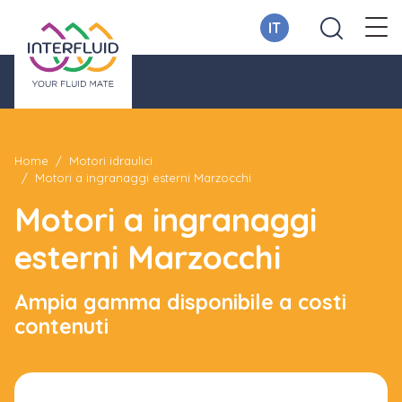
IT
Home
Motori idraulici
Motori a ingranaggi esterni Marzocchi
Motori a ingranaggi
esterni Marzocchi
Ampia gamma disponibile a costi
contenuti