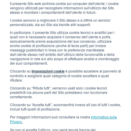
Il presente Sito web archivia cookie sul computer dell'utente; i cookie
LINK UTILI
vengono utilizzati per raccogliere informazioni sull'utilizzo del Sito
stesso e ricordare i comportamenti dell'utente in futuro.
Iscriviti alla newsletter
I cookie servono a migliorare il Sito stesso e a offrire un servizio
personalizzato, sia sul Sito sia tramite altri supporti.
Lavora con noi
In particolare, il presente Sito utilizza cookie tecnici e analitici per i
quali non è necessario acquisire il consenso dell’utente e potrà,
Gli imballi di Interfluid
esclusivamente previa acquisizione del suo consenso, utilizzare
anche cookie di profilazione (anche di terze parti) per inviare
messaggi pubblicitari in linea con le preferenze manifestate
Progetto di trasformazione digitale
dall’utente stesso nell’ambito dell’utilizzo delle funzionalità e della
navigazione in rete e/o allo scopo di effettuare analisi e monitoraggio
dei suoi comportamenti.
RIMANI AGGIORNATO
Cliccando su
Impostazioni cookie
è possibile accedere al pannello di
controllo e scegliere quali categorie di cookie accettare e quali
rifiutare.
SEGUICI SU
Cliccando su “Rifiuta tutti”, verranno usati solo i cookie tecnici
predefiniti ma alcune parti del Sito potrebbero non funzionare
correttamente.
Cliccando su “Accetta tutti”, acconsentirà invece all’uso di tutti i cookie,
inclusi tutti quelli di profilazione.
Per maggiori informazioni può consultare la nostra
Informativa sulla
Privacy
.
Se non si accetta l'utilizzo, non verrà tenuta traccia del