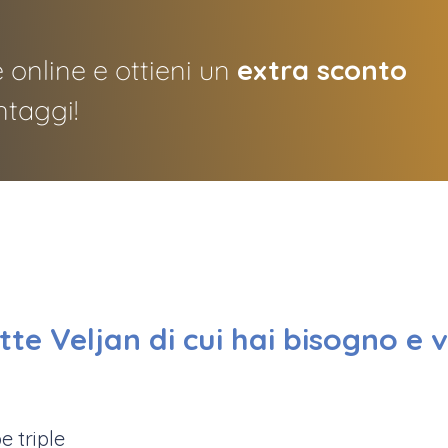
 online e ottieni un
extra sconto
ntaggi!
te Veljan di cui hai bisogno e 
 triple