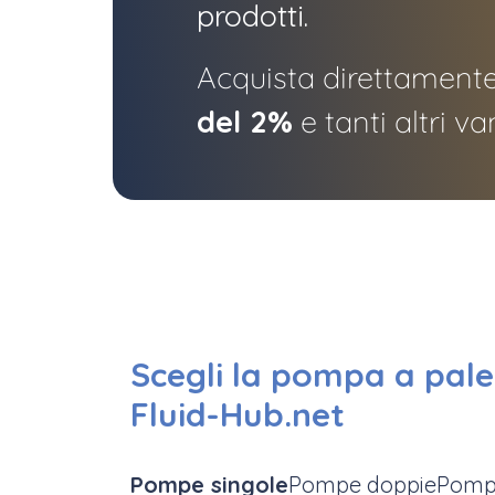
prodotti.
Acquista direttamente
del 2%
e tanti altri va
Scegli la pompa a palet
Fluid-Hub.net
Pompe singole
Pompe doppie
Pompe