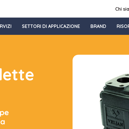
Chi s
RVIZI
SETTORI DI APPLICAZIONE
BRAND
RISO
ette
mpe
 a