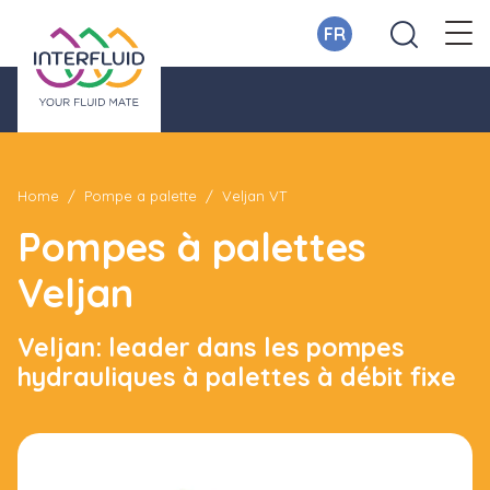
FR
Home
Pompe a palette
Veljan VT
Pompes à palettes
Veljan
Veljan: leader dans les pompes
hydrauliques à palettes à débit fixe