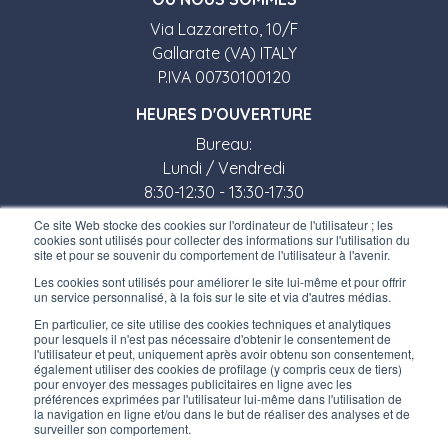
Via Lazzaretto, 10/F
Gallarate (VA) ITALY
P.IVA 00730100120
HEURES D'OUVERTURE
Bureau:
Lundi / Vendredi
8:30-12:30 - 13:30-17:30
Ce site Web stocke des cookies sur l'ordinateur de l'utilisateur ; les
Magasin:
cookies sont utilisés pour collecter des informations sur l'utilisation du
site et pour se souvenir du comportement de l'utilisateur à l'avenir.
Lundi / Vendredi
Les cookies sont utilisés pour améliorer le site lui-même et pour offrir
8:30-12:00 - 13:30-17:00
un service personnalisé, à la fois sur le site et via d'autres médias.
LIENS UTILES
En particulier, ce site utilise des cookies techniques et analytiques
pour lesquels il n'est pas nécessaire d'obtenir le consentement de
Inscrivez-vous à notre newsletter
l'utilisateur et peut, uniquement après avoir obtenu son consentement,
également utiliser des cookies de profilage (y compris ceux de tiers)
pour envoyer des messages publicitaires en ligne avec les
Travaillez avec nous
préférences exprimées par l'utilisateur lui-même dans l'utilisation de
la navigation en ligne et/ou dans le but de réaliser des analyses et de
surveiller son comportement.
Les emballages d’Interfluid