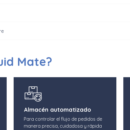
re
uid Mate?
Almacén automatizado
Para controlar el flujo de pedidos de
manera precisa, cuidadosa y rápida