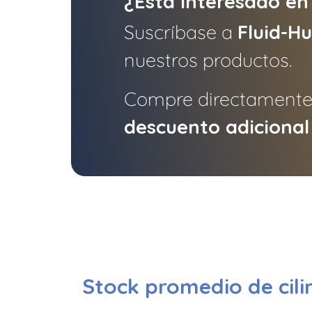
¿Está interesado en
Suscríbase a
Fluid-H
nuestros productos.
Compre directamente
descuento adicional
Stock promedio de cilin