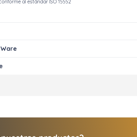
conforme al estándar ISO 15552
onWare
e