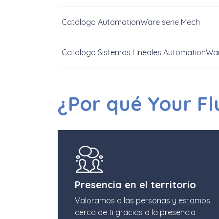
Catalogo AutomationWare serie Mech
Catalogo Sistemas Lineales AutomationWa
¿Por qué Your Fl
Presencia en el territorio
Valoramos a las personas y estamos
cerca de ti gracias a la presencia