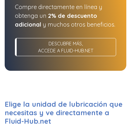
Compre directamente en línea y
obtenga un
2% de descuento
adicional
y muchos otros beneficios.
DESCUBRE MÁS,
ACCEDE A FLUID-HUB.NET
Elige la unidad de lubricación que
necesitas y ve directamente a
Fluid-Hub.net