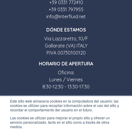
+39 0331 772410
+39 0331 797955
info@interfluid.net
D
Ó
NDE ESTAMOS
Via Lazzaretto, 10/F
Gallarate (VA) ITALY
P.IVA 00730100120
HORARIO DE APERTURA
Oficina:
Lunes / Viernes
8:30-12:30 - 13:30-17:30
Tienda:
Este sitio web almacena cookies en la computadora del usuario; las
cookies se utilizan para recopilar información sobre el uso del sitio y
Lunes / Viernes
recordar el comportamiento del usuario en el futuro.
8:30-12:00 - 13:30-17:00
Las cookies se utilizan para mejorar el propio sitio y ofrecer un
servicio personalizado, tanto en el sitio como a través de otros
ENLACES ÚTILES
medios.