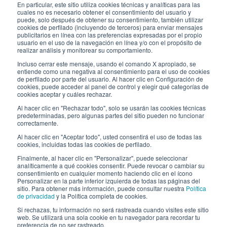
Subscríbete a nuestro boletín
En particular, este sitio utiliza cookies técnicas y analíticas para las
cuales no es necesario obtener el consentimiento del usuario y
puede, solo después de obtener su consentimiento, también utilizar
Trabaja con nosotros
cookies de perfilado (incluyendo de terceros) para enviar mensajes
publicitarios en línea con las preferencias expresadas por el propio
usuario en el uso de la navegación en línea y/o con el propósito de
Los envases de Interfluid
realizar análisis y monitorear su comportamiento.
Incluso cerrar este mensaje, usando el comando X apropiado, se
Proyecto de transformación digital
entiende como una negativa al consentimiento para el uso de cookies
de perfilado por parte del usuario. Al hacer clic en Configuración de
cookies, puede acceder al panel de control y elegir qué categorías de
MANT
É
GASE AL D
ÍA
cookies aceptar y cuáles rechazar.
Al hacer clic en "Rechazar todo", solo se usarán las cookies técnicas
predeterminadas, pero algunas partes del sitio pueden no funcionar
correctamente.
SÍGUENOS EN
Al hacer clic en "Aceptar todo", usted consentirá el uso de todas las
cookies, incluidas todas las cookies de perfilado.
Finalmente, al hacer clic en "Personalizar", puede seleccionar
analíticamente a qué cookies consentir. Puede revocar o cambiar su
consentimiento en cualquier momento haciendo clic en el ícono
Personalizar en la parte inferior izquierda de todas las páginas del
sitio. Para obtener más información, puede consultar nuestra
Política
de privacidad
y la Política completa de cookies.
© 2026 Interfluid srl • Tutti i diritti riservati
Si rechazas, tu información no será rastreada cuando visites este sitio
web. Se utilizará una sola cookie en tu navegador para recordar tu
preferencia de no ser rastreado.