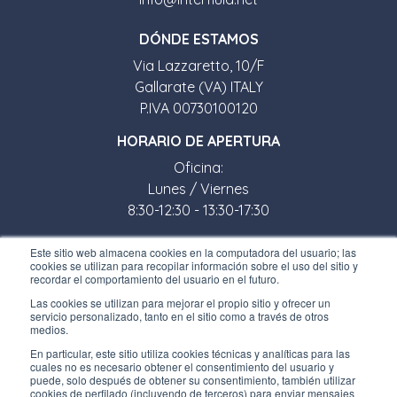
D
Ó
NDE ESTAMOS
Via Lazzaretto, 10/F
Gallarate (VA) ITALY
P.IVA 00730100120
HORARIO DE APERTURA
Oficina:
Lunes / Viernes
8:30-12:30 - 13:30-17:30
Tienda:
Este sitio web almacena cookies en la computadora del usuario; las
cookies se utilizan para recopilar información sobre el uso del sitio y
Lunes / Viernes
recordar el comportamiento del usuario en el futuro.
8:30-12:00 - 13:30-17:00
Las cookies se utilizan para mejorar el propio sitio y ofrecer un
servicio personalizado, tanto en el sitio como a través de otros
ENLACES ÚTILES
medios.
En particular, este sitio utiliza cookies técnicas y analíticas para las
Subscríbete a nuestro boletín
cuales no es necesario obtener el consentimiento del usuario y
puede, solo después de obtener su consentimiento, también utilizar
Trabaja con nosotros
cookies de perfilado (incluyendo de terceros) para enviar mensajes