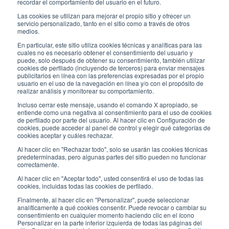
recordar el comportamiento del usuario en el futuro.
8:30-12:00 - 13:30-17:00
Las cookies se utilizan para mejorar el propio sitio y ofrecer un
servicio personalizado, tanto en el sitio como a través de otros
ENLACES ÚTILES
medios.
Subscríbete a nuestro boletín
En particular, este sitio utiliza cookies técnicas y analíticas para las
cuales no es necesario obtener el consentimiento del usuario y
puede, solo después de obtener su consentimiento, también utilizar
Trabaja con nosotros
cookies de perfilado (incluyendo de terceros) para enviar mensajes
publicitarios en línea con las preferencias expresadas por el propio
usuario en el uso de la navegación en línea y/o con el propósito de
Los envases de Interfluid
realizar análisis y monitorear su comportamiento.
Incluso cerrar este mensaje, usando el comando X apropiado, se
Proyecto de transformación digital
entiende como una negativa al consentimiento para el uso de cookies
de perfilado por parte del usuario. Al hacer clic en Configuración de
cookies, puede acceder al panel de control y elegir qué categorías de
MANT
É
GASE AL D
ÍA
cookies aceptar y cuáles rechazar.
Al hacer clic en "Rechazar todo", solo se usarán las cookies técnicas
predeterminadas, pero algunas partes del sitio pueden no funcionar
correctamente.
SÍGUENOS EN
Al hacer clic en "Aceptar todo", usted consentirá el uso de todas las
cookies, incluidas todas las cookies de perfilado.
Finalmente, al hacer clic en "Personalizar", puede seleccionar
analíticamente a qué cookies consentir. Puede revocar o cambiar su
consentimiento en cualquier momento haciendo clic en el ícono
Personalizar en la parte inferior izquierda de todas las páginas del