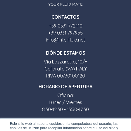
CONTACTOS
+39 0331 772410
+39 0331 797955
info@interfluid.net
D
Ó
NDE ESTAMOS
Via Lazzaretto, 10/F
Gallarate (VA) ITALY
P.IVA 00730100120
HORARIO DE APERTURA
Oficina:
Lunes / Viernes
8:30-12:30 - 13:30-17:30
Tienda:
Este sitio web almacena cookies en la computadora del usuario; las
cookies se utilizan para recopilar información sobre el uso del sitio y
Lunes / Viernes