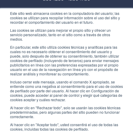
Tienda:
Este sitio web almacena cookies en la computadora del usuario; las
cookies se utilizan para recopilar información sobre el uso del sitio y
Lunes / Viernes
recordar el comportamiento del usuario en el futuro.
8:30-12:00 - 13:30-17:00
Las cookies se utilizan para mejorar el propio sitio y ofrecer un
servicio personalizado, tanto en el sitio como a través de otros
ENLACES ÚTILES
medios.
Subscríbete a nuestro boletín
En particular, este sitio utiliza cookies técnicas y analíticas para las
cuales no es necesario obtener el consentimiento del usuario y
puede, solo después de obtener su consentimiento, también utilizar
Trabaja con nosotros
cookies de perfilado (incluyendo de terceros) para enviar mensajes
publicitarios en línea con las preferencias expresadas por el propio
usuario en el uso de la navegación en línea y/o con el propósito de
Los envases de Interfluid
realizar análisis y monitorear su comportamiento.
Incluso cerrar este mensaje, usando el comando X apropiado, se
Proyecto de transformación digital
entiende como una negativa al consentimiento para el uso de cookies
de perfilado por parte del usuario. Al hacer clic en Configuración de
cookies, puede acceder al panel de control y elegir qué categorías de
MANT
É
GASE AL D
ÍA
cookies aceptar y cuáles rechazar.
Al hacer clic en "Rechazar todo", solo se usarán las cookies técnicas
predeterminadas, pero algunas partes del sitio pueden no funcionar
correctamente.
SÍGUENOS EN
Al hacer clic en "Aceptar todo", usted consentirá el uso de todas las
cookies, incluidas todas las cookies de perfilado.