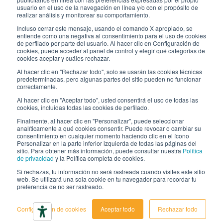
usuario en el uso de la navegación en línea y/o con el propósito de
Los envases de Interfluid
realizar análisis y monitorear su comportamiento.
Incluso cerrar este mensaje, usando el comando X apropiado, se
Proyecto de transformación digital
entiende como una negativa al consentimiento para el uso de cookies
de perfilado por parte del usuario. Al hacer clic en Configuración de
cookies, puede acceder al panel de control y elegir qué categorías de
MANT
É
GASE AL D
ÍA
cookies aceptar y cuáles rechazar.
Al hacer clic en "Rechazar todo", solo se usarán las cookies técnicas
predeterminadas, pero algunas partes del sitio pueden no funcionar
correctamente.
SÍGUENOS EN
Al hacer clic en "Aceptar todo", usted consentirá el uso de todas las
cookies, incluidas todas las cookies de perfilado.
Finalmente, al hacer clic en "Personalizar", puede seleccionar
analíticamente a qué cookies consentir. Puede revocar o cambiar su
consentimiento en cualquier momento haciendo clic en el ícono
Personalizar en la parte inferior izquierda de todas las páginas del
sitio. Para obtener más información, puede consultar nuestra
Política
de privacidad
y la Política completa de cookies.
© 2026 Interfluid srl • Tutti i diritti riservati
Si rechazas, tu información no será rastreada cuando visites este sitio
web. Se utilizará una sola cookie en tu navegador para recordar tu
preferencia de no ser rastreado.
Política de privacidad
Cookie settings
Configuración de cookies
Aceptar todo
Rechazar todo
Declaración de accesibilidad