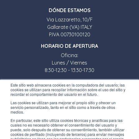
D
Ó
NDE ESTAMOS
Via Lazzaretto, 10/F
Gallarate (VA) ITALY
P.IVA 00730100120
HORARIO DE APERTURA
Oficina:
Lunes / Viernes
8:30-12:30 - 13:30-17:30
Tienda:
Este sitio web almacena cookies en la computadora del usuario; las
cookies se utilizan para recopilar información sobre el uso del sitio y
Lunes / Viernes
recordar el comportamiento del usuario en el futuro.
8:30-12:00 - 13:30-17:00
Las cookies se utilizan para mejorar el propio sitio y ofrecer un
servicio personalizado, tanto en el sitio como a través de otros
ENLACES ÚTILES
medios.
Subscríbete a nuestro boletín
En particular, este sitio utiliza cookies técnicas y analíticas para las
cuales no es necesario obtener el consentimiento del usuario y
puede, solo después de obtener su consentimiento, también utilizar
Trabaja con nosotros
cookies de perfilado (incluyendo de terceros) para enviar mensajes
publicitarios en línea con las preferencias expresadas por el propio