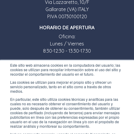
Via Lazzaretto, 10/F
Gallarate (VA) ITALY
P.IVA 00730100120
HORARIO DE APERTURA
Oficina:
Lunes / Viernes
8:30-12:30 - 13:30-17:30
Tienda:
Este sitio web almacena cookies en la computadora del usuario; las
cookies se utilizan para recopilar información sobre el uso del sitio y
Lunes / Viernes
recordar el comportamiento del usuario en el futuro.
8:30-12:00 - 13:30-17:00
Las cookies se utilizan para mejorar el propio sitio y ofrecer un
servicio personalizado, tanto en el sitio como a través de otros
ENLACES ÚTILES
medios.
En particular, este sitio utiliza cookies técnicas y analíticas para las
Subscríbete a nuestro boletín
cuales no es necesario obtener el consentimiento del usuario y
puede, solo después de obtener su consentimiento, también utilizar
Trabaja con nosotros
cookies de perfilado (incluyendo de terceros) para enviar mensajes
publicitarios en línea con las preferencias expresadas por el propio
usuario en el uso de la navegación en línea y/o con el propósito de
Los envases de Interfluid
realizar análisis y monitorear su comportamiento.