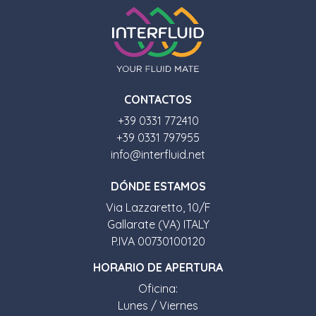
CONTACTOS
+39 0331 772410
+39 0331 797955
info@interfluid.net
D
Ó
NDE ESTAMOS
Via Lazzaretto, 10/F
Gallarate (VA) ITALY
P.IVA 00730100120
HORARIO DE APERTURA
Oficina:
Lunes / Viernes