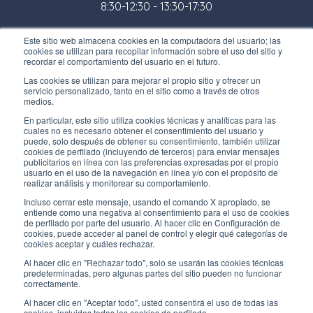
8:30-12:30 - 13:30-17:30
Tienda:
Este sitio web almacena cookies en la computadora del usuario; las
cookies se utilizan para recopilar información sobre el uso del sitio y
Lunes / Viernes
recordar el comportamiento del usuario en el futuro.
8:30-12:00 - 13:30-17:00
Las cookies se utilizan para mejorar el propio sitio y ofrecer un
servicio personalizado, tanto en el sitio como a través de otros
ENLACES ÚTILES
medios.
Subscríbete a nuestro boletín
En particular, este sitio utiliza cookies técnicas y analíticas para las
cuales no es necesario obtener el consentimiento del usuario y
puede, solo después de obtener su consentimiento, también utilizar
Trabaja con nosotros
cookies de perfilado (incluyendo de terceros) para enviar mensajes
publicitarios en línea con las preferencias expresadas por el propio
usuario en el uso de la navegación en línea y/o con el propósito de
Los envases de Interfluid
realizar análisis y monitorear su comportamiento.
Incluso cerrar este mensaje, usando el comando X apropiado, se
Proyecto de transformación digital
entiende como una negativa al consentimiento para el uso de cookies
de perfilado por parte del usuario. Al hacer clic en Configuración de
cookies, puede acceder al panel de control y elegir qué categorías de
MANT
É
GASE AL D
ÍA
cookies aceptar y cuáles rechazar.
Al hacer clic en "Rechazar todo", solo se usarán las cookies técnicas
predeterminadas, pero algunas partes del sitio pueden no funcionar
correctamente.
SÍGUENOS EN
Al hacer clic en "Aceptar todo", usted consentirá el uso de todas las
cookies, incluidas todas las cookies de perfilado.