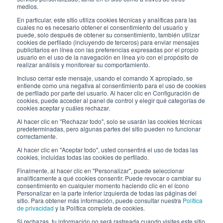
ENLACES ÚTILES
medios.
Subscríbete a nuestro boletín
En particular, este sitio utiliza cookies técnicas y analíticas para las
cuales no es necesario obtener el consentimiento del usuario y
puede, solo después de obtener su consentimiento, también utilizar
Trabaja con nosotros
cookies de perfilado (incluyendo de terceros) para enviar mensajes
publicitarios en línea con las preferencias expresadas por el propio
usuario en el uso de la navegación en línea y/o con el propósito de
Los envases de Interfluid
realizar análisis y monitorear su comportamiento.
Incluso cerrar este mensaje, usando el comando X apropiado, se
Proyecto de transformación digital
entiende como una negativa al consentimiento para el uso de cookies
de perfilado por parte del usuario. Al hacer clic en Configuración de
cookies, puede acceder al panel de control y elegir qué categorías de
MANT
É
GASE AL D
ÍA
cookies aceptar y cuáles rechazar.
Al hacer clic en "Rechazar todo", solo se usarán las cookies técnicas
predeterminadas, pero algunas partes del sitio pueden no funcionar
correctamente.
SÍGUENOS EN
Al hacer clic en "Aceptar todo", usted consentirá el uso de todas las
cookies, incluidas todas las cookies de perfilado.
Finalmente, al hacer clic en "Personalizar", puede seleccionar
analíticamente a qué cookies consentir. Puede revocar o cambiar su
consentimiento en cualquier momento haciendo clic en el ícono
Personalizar en la parte inferior izquierda de todas las páginas del
sitio. Para obtener más información, puede consultar nuestra
Política
de privacidad
y la Política completa de cookies.
© 2026 Interfluid srl • Tutti i diritti riservati
Si rechazas, tu información no será rastreada cuando visites este sitio