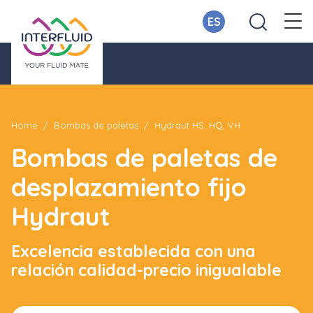
ES
Home
Bombas de paletas
Hydraut HS, HQ, VH
Bombas de paletas de
desplazamiento fijo
Hydraut
Excelencia establecida con una
relación calidad-precio inigualable