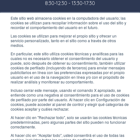
8:30-12:30 - 13:30-17:30
Tienda:
Este sitio web almacena cookies en la computadora del usuario; las
cookies se utilizan para recopilar información sobre el uso del sitio y
Lunes / Viernes
recordar el comportamiento del usuario en el futuro.
8:30-12:00 - 13:30-17:00
Las cookies se utilizan para mejorar el propio sitio y ofrecer un
servicio personalizado, tanto en el sitio como a través de otros
ENLACES ÚTILES
medios.
Subscríbete a nuestro boletín
En particular, este sitio utiliza cookies técnicas y analíticas para las
cuales no es necesario obtener el consentimiento del usuario y
puede, solo después de obtener su consentimiento, también utilizar
Trabaja con nosotros
cookies de perfilado (incluyendo de terceros) para enviar mensajes
publicitarios en línea con las preferencias expresadas por el propio
usuario en el uso de la navegación en línea y/o con el propósito de
Los envases de Interfluid
realizar análisis y monitorear su comportamiento.
Incluso cerrar este mensaje, usando el comando X apropiado, se
Proyecto de transformación digital
entiende como una negativa al consentimiento para el uso de cookies
de perfilado por parte del usuario. Al hacer clic en Configuración de
cookies, puede acceder al panel de control y elegir qué categorías de
MANT
É
GASE AL D
ÍA
cookies aceptar y cuáles rechazar.
Al hacer clic en "Rechazar todo", solo se usarán las cookies técnicas
predeterminadas, pero algunas partes del sitio pueden no funcionar
correctamente.
SÍGUENOS EN
Al hacer clic en "Aceptar todo", usted consentirá el uso de todas las
cookies, incluidas todas las cookies de perfilado.