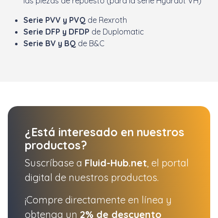
las piezas de repuesto (para la serie Hydraut VH)
Serie PVV y PVQ
de Rexroth
Serie DFP y DFDP
de Duplomatic
Serie BV y BQ
de B&C
¿Está interesado en nuestros
productos?
Suscríbase a
Fluid-Hub.net
, el portal
digital de nuestros productos.
¡Compre directamente en línea y
obtenga un
2% de descuento