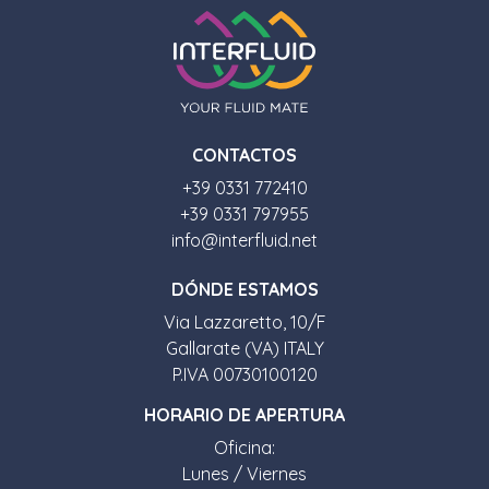
CONTACTOS
+39 0331 772410
+39 0331 797955
info@interfluid.net
D
Ó
NDE ESTAMOS
Via Lazzaretto, 10/F
Gallarate (VA) ITALY
P.IVA 00730100120
HORARIO DE APERTURA
Oficina:
Lunes / Viernes