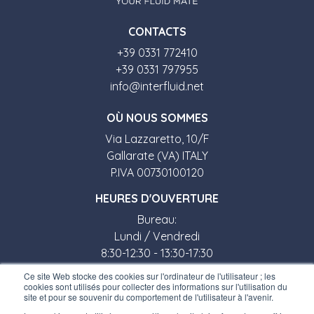
CONTACTS
+39 0331 772410
+39 0331 797955
info@interfluid.net
O
Ù
NOUS SOMMES
Via Lazzaretto, 10/F
Gallarate (VA) ITALY
P.IVA 00730100120
HEURES D'OUVERTURE
Bureau:
Lundi / Vendredi
8:30-12:30 - 13:30-17:30
Ce site Web stocke des cookies sur l'ordinateur de l'utilisateur ; les
Magasin:
cookies sont utilisés pour collecter des informations sur l'utilisation du
site et pour se souvenir du comportement de l'utilisateur à l'avenir.
Lundi / Vendredi