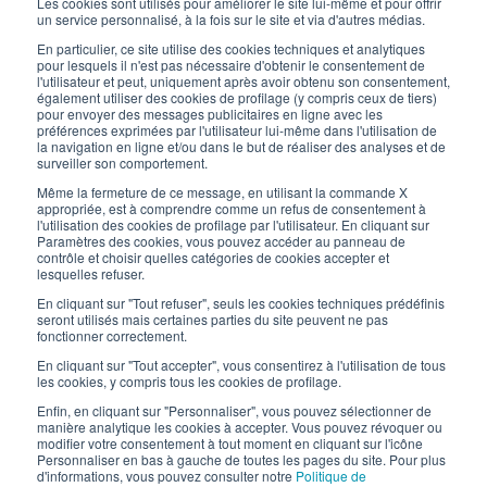
Les cookies sont utilisés pour améliorer le site lui-même et pour offrir
8:30-12:00 - 13:30-17:00
un service personnalisé, à la fois sur le site et via d'autres médias.
LIENS UTILES
En particulier, ce site utilise des cookies techniques et analytiques
pour lesquels il n'est pas nécessaire d'obtenir le consentement de
Inscrivez-vous à notre newsletter
l'utilisateur et peut, uniquement après avoir obtenu son consentement,
également utiliser des cookies de profilage (y compris ceux de tiers)
pour envoyer des messages publicitaires en ligne avec les
Travaillez avec nous
préférences exprimées par l'utilisateur lui-même dans l'utilisation de
la navigation en ligne et/ou dans le but de réaliser des analyses et de
surveiller son comportement.
Les emballages d’Interfluid
Même la fermeture de ce message, en utilisant la commande X
appropriée, est à comprendre comme un refus de consentement à
Projet de transformation numérique
l'utilisation des cookies de profilage par l'utilisateur. En cliquant sur
Paramètres des cookies, vous pouvez accéder au panneau de
contrôle et choisir quelles catégories de cookies accepter et
RESTEZ
À
JOUR
lesquelles refuser.
En cliquant sur "Tout refuser", seuls les cookies techniques prédéfinis
seront utilisés mais certaines parties du site peuvent ne pas
fonctionner correctement.
SUIVEZ-NOUS SUR
En cliquant sur "Tout accepter", vous consentirez à l'utilisation de tous
les cookies, y compris tous les cookies de profilage.
Enfin, en cliquant sur "Personnaliser", vous pouvez sélectionner de
manière analytique les cookies à accepter. Vous pouvez révoquer ou
modifier votre consentement à tout moment en cliquant sur l'icône
Personnaliser en bas à gauche de toutes les pages du site. Pour plus
d'informations, vous pouvez consulter notre
Politique de