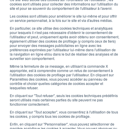
Magasin:
cookies sont utilisés pour collecter des informations sur l'utilisation du
site et pour se souvenir du comportement de l'utilisateur à l'avenir.
Lundi / Vendredi
Les cookies sont utilisés pour améliorer le site lui-même et pour offrir
8:30-12:00 - 13:30-17:00
un service personnalisé, à la fois sur le site et via d'autres médias.
LIENS UTILES
En particulier, ce site utilise des cookies techniques et analytiques
pour lesquels il n'est pas nécessaire d'obtenir le consentement de
Inscrivez-vous à notre newsletter
l'utilisateur et peut, uniquement après avoir obtenu son consentement,
également utiliser des cookies de profilage (y compris ceux de tiers)
pour envoyer des messages publicitaires en ligne avec les
Travaillez avec nous
préférences exprimées par l'utilisateur lui-même dans l'utilisation de
la navigation en ligne et/ou dans le but de réaliser des analyses et de
surveiller son comportement.
Les emballages d’Interfluid
Même la fermeture de ce message, en utilisant la commande X
appropriée, est à comprendre comme un refus de consentement à
Projet de transformation numérique
l'utilisation des cookies de profilage par l'utilisateur. En cliquant sur
Paramètres des cookies, vous pouvez accéder au panneau de
contrôle et choisir quelles catégories de cookies accepter et
RESTEZ
À
JOUR
lesquelles refuser.
En cliquant sur "Tout refuser", seuls les cookies techniques prédéfinis
seront utilisés mais certaines parties du site peuvent ne pas
fonctionner correctement.
SUIVEZ-NOUS SUR
En cliquant sur "Tout accepter", vous consentirez à l'utilisation de tous
les cookies, y compris tous les cookies de profilage.
Enfin, en cliquant sur "Personnaliser", vous pouvez sélectionner de
manière analytique les cookies à accepter. Vous pouvez révoquer ou