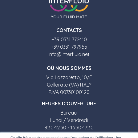
CONTACTS
+39 0331 772410
+39 0331 797955
info@interfluid.net
O
Ù
NOUS SOMMES
Via Lazzaretto, 10/F
Gallarate (VA) ITALY
P.IVA 00730100120
HEURES D'OUVERTURE
Bureau:
Lundi / Vendredi
8:30-12:30 - 13:30-17:30
Ce site Web stocke des cookies sur l'ordinateur de l'utilisateur ; les