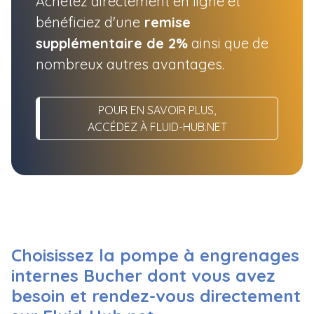
Achetez directement en ligne et
bénéficiez d'une
remise
supplémentaire de 2%
ainsi que de
nombreux autres avantages.
POUR EN SAVOIR PLUS,
ACCÉDEZ À FLUID-HUB.NET
Choisissez la pompe à engrenages
internes Bucher dont vous avez
besoin et rendez-vous directement