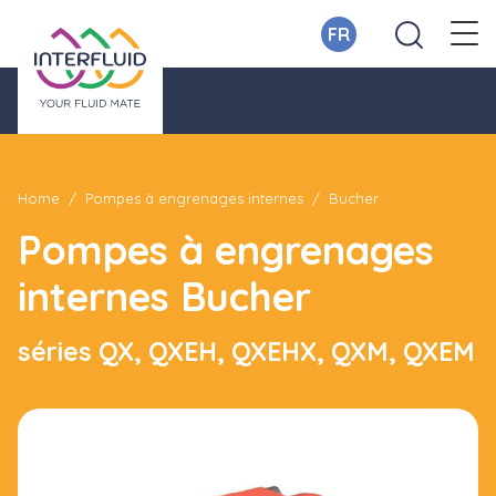
FR
Home
Pompes à engrenages internes
Bucher
Pompes à engrenages
internes Bucher
séries QX, QXEH, QXEHX, QXM, QXEM