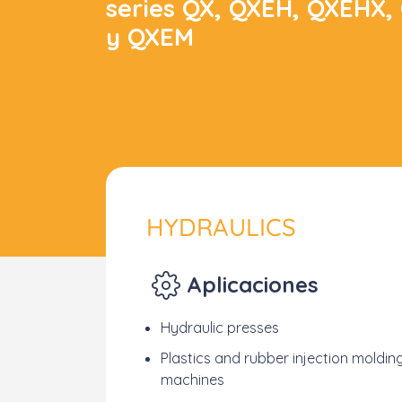
series QX, QXEH, QXEHX,
y QXEM
HYDRAULICS
A
plicaciones
Hydraulic presses
Plastics and rubber injection moldin
machines