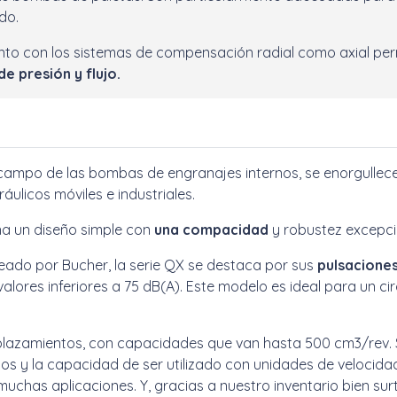
ido.
anto con los sistemas de compensación radial como axial pe
de presión y flujo.
el campo de las bombas de engranajes internos, se enorgullece
ulicos móviles e industriales.
a un diseño simple con
una compacidad
y robustez excepci
reado por Bucher, la serie QX se destaca por sus
pulsaciones
valores inferiores a 75 dB(A). Este modelo es ideal para un c
azamientos, con capacidades que van hasta 500 cm3/rev. Su
cos y la capacidad de ser utilizado con unidades de velocidad f
muchas aplicaciones. Y, gracias a nuestro inventario bien s