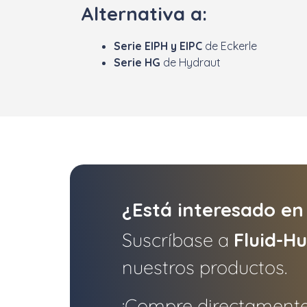
Alternativa a:
Serie EIPH y EIPC
de Eckerle
Serie HG
de Hydraut
¿Está interesado en
Suscríbase a
Fluid-H
nuestros productos.
¡Compre directamente