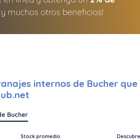
y muchos otros beneficios!
anajes internos de Bucher que 
Hub.net
de Bucher
Stock promedio
Descubre 