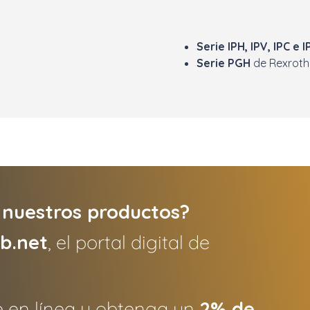
Serie IPH, IPV, IPC e 
Serie PGH
de Rexroth
 nuestros productos?
ub.net
, el portal digital de
 en línea y obtenga un
2% de