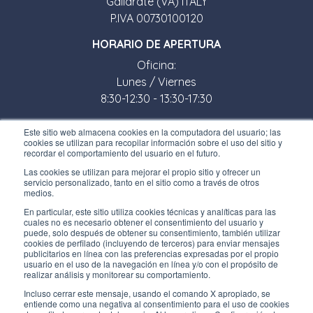
Gallarate (VA) ITALY
P.IVA 00730100120
HORARIO DE APERTURA
Oficina:
Lunes / Viernes
8:30-12:30 - 13:30-17:30
Tienda:
Este sitio web almacena cookies en la computadora del usuario; las
cookies se utilizan para recopilar información sobre el uso del sitio y
Lunes / Viernes
recordar el comportamiento del usuario en el futuro.
8:30-12:00 - 13:30-17:00
Las cookies se utilizan para mejorar el propio sitio y ofrecer un
servicio personalizado, tanto en el sitio como a través de otros
ENLACES ÚTILES
medios.
En particular, este sitio utiliza cookies técnicas y analíticas para las
Subscríbete a nuestro boletín
cuales no es necesario obtener el consentimiento del usuario y
puede, solo después de obtener su consentimiento, también utilizar
Trabaja con nosotros
cookies de perfilado (incluyendo de terceros) para enviar mensajes
publicitarios en línea con las preferencias expresadas por el propio
usuario en el uso de la navegación en línea y/o con el propósito de
Los envases de Interfluid
realizar análisis y monitorear su comportamiento.
Incluso cerrar este mensaje, usando el comando X apropiado, se
Proyecto de transformación digital
entiende como una negativa al consentimiento para el uso de cookies