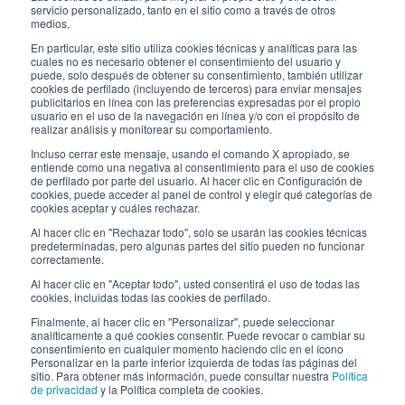
servicio personalizado, tanto en el sitio como a través de otros
ENLACES ÚTILES
medios.
Subscríbete a nuestro boletín
En particular, este sitio utiliza cookies técnicas y analíticas para las
cuales no es necesario obtener el consentimiento del usuario y
puede, solo después de obtener su consentimiento, también utilizar
Trabaja con nosotros
cookies de perfilado (incluyendo de terceros) para enviar mensajes
publicitarios en línea con las preferencias expresadas por el propio
usuario en el uso de la navegación en línea y/o con el propósito de
Los envases de Interfluid
realizar análisis y monitorear su comportamiento.
Incluso cerrar este mensaje, usando el comando X apropiado, se
Proyecto de transformación digital
entiende como una negativa al consentimiento para el uso de cookies
de perfilado por parte del usuario. Al hacer clic en Configuración de
cookies, puede acceder al panel de control y elegir qué categorías de
MANT
É
GASE AL D
ÍA
cookies aceptar y cuáles rechazar.
Al hacer clic en "Rechazar todo", solo se usarán las cookies técnicas
predeterminadas, pero algunas partes del sitio pueden no funcionar
correctamente.
SÍGUENOS EN
Al hacer clic en "Aceptar todo", usted consentirá el uso de todas las
cookies, incluidas todas las cookies de perfilado.
Finalmente, al hacer clic en "Personalizar", puede seleccionar
analíticamente a qué cookies consentir. Puede revocar o cambiar su
consentimiento en cualquier momento haciendo clic en el ícono
Personalizar en la parte inferior izquierda de todas las páginas del
sitio. Para obtener más información, puede consultar nuestra
Política
de privacidad
y la Política completa de cookies.