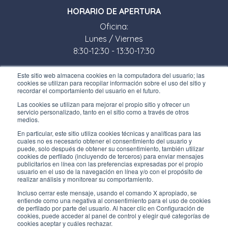
HORARIO DE APERTURA
Oficina:
Lunes / Viernes
8:30-12:30 - 13:30-17:30
Tienda:
Este sitio web almacena cookies en la computadora del usuario; las
cookies se utilizan para recopilar información sobre el uso del sitio y
Lunes / Viernes
recordar el comportamiento del usuario en el futuro.
8:30-12:00 - 13:30-17:00
Las cookies se utilizan para mejorar el propio sitio y ofrecer un
servicio personalizado, tanto en el sitio como a través de otros
ENLACES ÚTILES
medios.
En particular, este sitio utiliza cookies técnicas y analíticas para las
Subscríbete a nuestro boletín
cuales no es necesario obtener el consentimiento del usuario y
puede, solo después de obtener su consentimiento, también utilizar
Trabaja con nosotros
cookies de perfilado (incluyendo de terceros) para enviar mensajes
publicitarios en línea con las preferencias expresadas por el propio
usuario en el uso de la navegación en línea y/o con el propósito de
Los envases de Interfluid
realizar análisis y monitorear su comportamiento.
Incluso cerrar este mensaje, usando el comando X apropiado, se
Proyecto de transformación digital
entiende como una negativa al consentimiento para el uso de cookies
de perfilado por parte del usuario. Al hacer clic en Configuración de
cookies, puede acceder al panel de control y elegir qué categorías de
MANT
É
GASE AL D
ÍA
cookies aceptar y cuáles rechazar.