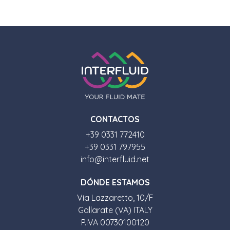
CONTACTOS
+39 0331 772410
+39 0331 797955
info@interfluid.net
D
Ó
NDE ESTAMOS
Via Lazzaretto, 10/F
Gallarate (VA) ITALY
P.IVA 00730100120