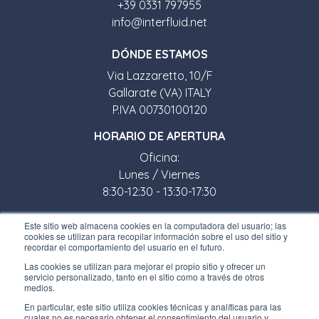
+39 0331 797955
info@interfluid.net
D
Ó
NDE ESTAMOS
Via Lazzaretto, 10/F
Gallarate (VA) ITALY
P.IVA 00730100120
HORARIO DE APERTURA
Oficina:
Lunes / Viernes
8:30-12:30 - 13:30-17:30
Tienda:
Este sitio web almacena cookies en la computadora del usuario; las
cookies se utilizan para recopilar información sobre el uso del sitio y
Lunes / Viernes
recordar el comportamiento del usuario en el futuro.
8:30-12:00 - 13:30-17:00
Las cookies se utilizan para mejorar el propio sitio y ofrecer un
servicio personalizado, tanto en el sitio como a través de otros
ENLACES ÚTILES
medios.
En particular, este sitio utiliza cookies técnicas y analíticas para las
Subscríbete a nuestro boletín
cuales no es necesario obtener el consentimiento del usuario y