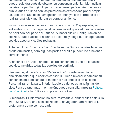
puede, solo después de obtener su consentimiento, también utilizar
Trabaja con nosotros
cookies de perfilado (incluyendo de terceros) para enviar mensajes
publicitarios en línea con las preferencias expresadas por el propio
usuario en el uso de la navegación en línea y/o con el propósito de
Los envases de Interfluid
realizar análisis y monitorear su comportamiento.
Incluso cerrar este mensaje, usando el comando X apropiado, se
Proyecto de transformación digital
entiende como una negativa al consentimiento para el uso de cookies
de perfilado por parte del usuario. Al hacer clic en Configuración de
cookies, puede acceder al panel de control y elegir qué categorías de
MANT
É
GASE AL D
ÍA
cookies aceptar y cuáles rechazar.
Al hacer clic en "Rechazar todo", solo se usarán las cookies técnicas
predeterminadas, pero algunas partes del sitio pueden no funcionar
correctamente.
SÍGUENOS EN
Al hacer clic en "Aceptar todo", usted consentirá el uso de todas las
cookies, incluidas todas las cookies de perfilado.
Finalmente, al hacer clic en "Personalizar", puede seleccionar
analíticamente a qué cookies consentir. Puede revocar o cambiar su
consentimiento en cualquier momento haciendo clic en el ícono
Personalizar en la parte inferior izquierda de todas las páginas del
sitio. Para obtener más información, puede consultar nuestra
Política
de privacidad
y la Política completa de cookies.
© 2026 Interfluid srl • Tutti i diritti riservati
Si rechazas, tu información no será rastreada cuando visites este sitio
web. Se utilizará una sola cookie en tu navegador para recordar tu
preferencia de no ser rastreado.
Política de privacidad
Cookie settings