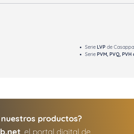
Serie
LVP
de Casapp
Serie
PVM, PVQ, PVH 
 nuestros productos?
ub.net
, el portal digital de