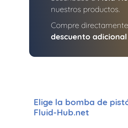
nuestros productos.
Compre directamente
descuento adicional
Elige la bomba de pist
Fluid-Hub.net