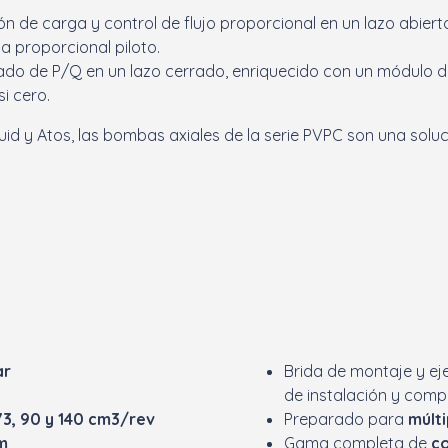
n de carga y control de flujo proporcional en un lazo abiert
a proporcional piloto.
egrado de P/Q en un lazo cerrado, enriquecido con un módulo d
si cero.
luid y Atos, las bombas axiales de la serie PVPC son una solu
ar
Brida de montaje y ej
de instalación y comp
 73, 90 y 140 cm3/rev
Preparado para
múlt
m
Gama completa de
co