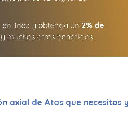
 en línea y obtenga un
2% de
y muchos otros beneficios.
ón axial de Atos que necesitas 