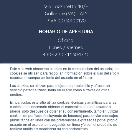
Via Lazzaretto, 10/F
Gallarate (VA) ITALY
P.IVA 00730100120
HORARIO DE APERTURA
Oficina:
Lunes / Viernes
8:30-12:30 - 13:30-17:30
Tienda:
Este sitio web almacena cookies en la computadora del usuario; las
cookies se utilizan para recopilar información sobre el uso del sitio y
Lunes / Viernes
recordar el comportamiento del usuario en el futuro.
8:30-12:00 - 13:30-17:00
Las cookies se utilizan para mejorar el propio sitio y ofrecer un
servicio personalizado, tanto en el sitio como a través de otros
ENLACES ÚTILES
medios.
Subscríbete a nuestro boletín
En particular, este sitio utiliza cookies técnicas y analíticas para las
cuales no es necesario obtener el consentimiento del usuario y
puede, solo después de obtener su consentimiento, también utilizar
Trabaja con nosotros
cookies de perfilado (incluyendo de terceros) para enviar mensajes
publicitarios en línea con las preferencias expresadas por el propio
usuario en el uso de la navegación en línea y/o con el propósito de
Los envases de Interfluid
realizar análisis y monitorear su comportamiento.