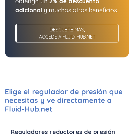
obtenga un
2% de descuento
adicional
y muchos otros beneficios.
DESCUBRE MÁS,
ACCEDE A FLUID-HUB.NET
Elige el regulador de presión que
necesitas y ve directamente a
Fluid-Hub.net
Reguladores reductores de presión