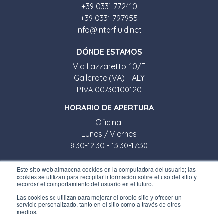
+39 0331 772410
+39 0331 797955
info@interfluid.net
D
Ó
NDE ESTAMOS
Via Lazzaretto, 10/F
Gallarate (VA) ITALY
P.IVA 00730100120
HORARIO DE APERTURA
Oficina:
Lunes / Viernes
8:30-12:30 - 13:30-17:30
Tienda:
Este sitio web almacena cookies en la computadora del usuario; las
cookies se utilizan para recopilar información sobre el uso del sitio y
Lunes / Viernes
recordar el comportamiento del usuario en el futuro.
8:30-12:00 - 13:30-17:00
Las cookies se utilizan para mejorar el propio sitio y ofrecer un
servicio personalizado, tanto en el sitio como a través de otros
ENLACES ÚTILES
medios.