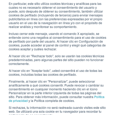
Subscríbete a nuestro boletín
En particular, este sitio utiliza cookies técnicas y analíticas para las
cuales no es necesario obtener el consentimiento del usuario y
puede, solo después de obtener su consentimiento, también utilizar
Trabaja con nosotros
cookies de perfilado (incluyendo de terceros) para enviar mensajes
publicitarios en línea con las preferencias expresadas por el propio
usuario en el uso de la navegación en línea y/o con el propósito de
Los envases de Interfluid
realizar análisis y monitorear su comportamiento.
Incluso cerrar este mensaje, usando el comando X apropiado, se
Proyecto de transformación digital
entiende como una negativa al consentimiento para el uso de cookies
de perfilado por parte del usuario. Al hacer clic en Configuración de
cookies, puede acceder al panel de control y elegir qué categorías de
MANT
É
GASE AL D
ÍA
cookies aceptar y cuáles rechazar.
Al hacer clic en "Rechazar todo", solo se usarán las cookies técnicas
predeterminadas, pero algunas partes del sitio pueden no funcionar
correctamente.
SÍGUENOS EN
Al hacer clic en "Aceptar todo", usted consentirá el uso de todas las
cookies, incluidas todas las cookies de perfilado.
Finalmente, al hacer clic en "Personalizar", puede seleccionar
analíticamente a qué cookies consentir. Puede revocar o cambiar su
consentimiento en cualquier momento haciendo clic en el ícono
Personalizar en la parte inferior izquierda de todas las páginas del
sitio. Para obtener más información, puede consultar nuestra
Política
de privacidad
y la Política completa de cookies.
© 2026 Interfluid srl • Tutti i diritti riservati
Si rechazas, tu información no será rastreada cuando visites este sitio
web. Se utilizará una sola cookie en tu navegador para recordar tu