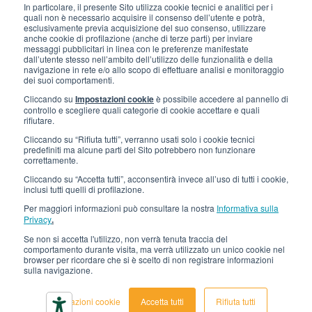
In particolare, il presente Sito utilizza cookie tecnici e analitici per i
quali non è necessario acquisire il consenso dell’utente e potrà,
Gli imballi di Interfluid
esclusivamente previa acquisizione del suo consenso, utilizzare
anche cookie di profilazione (anche di terze parti) per inviare
messaggi pubblicitari in linea con le preferenze manifestate
Progetto di trasformazione digitale
dall’utente stesso nell’ambito dell’utilizzo delle funzionalità e della
navigazione in rete e/o allo scopo di effettuare analisi e monitoraggio
dei suoi comportamenti.
RIMANI AGGIORNATO
Cliccando su
Impostazioni cookie
è possibile accedere al pannello di
controllo e scegliere quali categorie di cookie accettare e quali
rifiutare.
SEGUICI SU
Cliccando su “Rifiuta tutti”, verranno usati solo i cookie tecnici
predefiniti ma alcune parti del Sito potrebbero non funzionare
correttamente.
Cliccando su “Accetta tutti”, acconsentirà invece all’uso di tutti i cookie,
inclusi tutti quelli di profilazione.
Per maggiori informazioni può consultare la nostra
Informativa sulla
Privacy
.
Se non si accetta l'utilizzo, non verrà tenuta traccia del
© 2026 Interfluid srl • Tutti i diritti riservati
comportamento durante visita, ma verrà utilizzato un unico cookie nel
browser per ricordare che si è scelto di non registrare informazioni
sulla navigazione.
Informativa privacy
Cookie settings
Impostazioni cookie
Accetta tutti
Rifiuta tutti
Dichiarazione di accessibilità