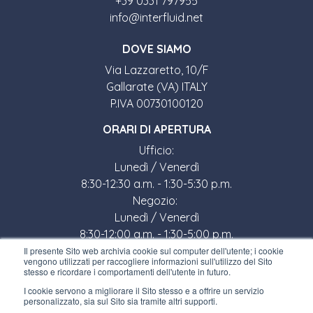
+39 0331 797955
info@interfluid.net
DOVE SIAMO
Via Lazzaretto, 10/F
Gallarate (VA) ITALY
P.IVA 00730100120
ORARI DI APERTURA
Ufficio:
Lunedì / Venerdì
8:30-12:30 a.m. - 1:30-5:30 p.m.
Negozio:
Lunedì / Venerdì
8:30-12:00 a.m. - 1:30-5:00 p.m.
Il presente Sito web archivia cookie sul computer dell'utente; i cookie
LINK UTILI
vengono utilizzati per raccogliere informazioni sull'utilizzo del Sito
stesso e ricordare i comportamenti dell'utente in futuro.
Iscriviti alla newsletter
I cookie servono a migliorare il Sito stesso e a offrire un servizio
personalizzato, sia sul Sito sia tramite altri supporti.
Lavora con noi