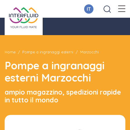
IT
Home
Pompe a ingranaggi esterni
Marzocchi
Pompe a ingranaggi
esterni Marzocchi
ampio magazzino, spedizioni rapide
in tutto il mondo