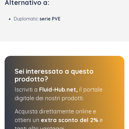
Alternativo a:
Duplomatic
serie PVE
Sei interessato a questo
prodotto?
Iscriviti a
Fluid-Hub.net,
il portale
digitale dei nostri prodotti.
Acquista direttamente online e
ottieni un
extra sconto del 2%
e
tanti altri vantaggi