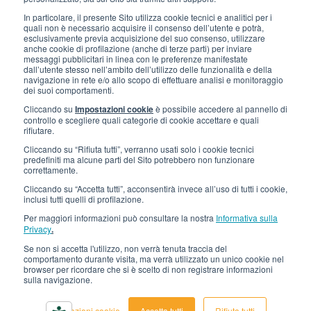
Lavora con noi
In particolare, il presente Sito utilizza cookie tecnici e analitici per i
quali non è necessario acquisire il consenso dell’utente e potrà,
Gli imballi di Interfluid
esclusivamente previa acquisizione del suo consenso, utilizzare
anche cookie di profilazione (anche di terze parti) per inviare
messaggi pubblicitari in linea con le preferenze manifestate
Progetto di trasformazione digitale
dall’utente stesso nell’ambito dell’utilizzo delle funzionalità e della
navigazione in rete e/o allo scopo di effettuare analisi e monitoraggio
dei suoi comportamenti.
RIMANI AGGIORNATO
Cliccando su
Impostazioni cookie
è possibile accedere al pannello di
controllo e scegliere quali categorie di cookie accettare e quali
rifiutare.
SEGUICI SU
Cliccando su “Rifiuta tutti”, verranno usati solo i cookie tecnici
predefiniti ma alcune parti del Sito potrebbero non funzionare
correttamente.
Cliccando su “Accetta tutti”, acconsentirà invece all’uso di tutti i cookie,
inclusi tutti quelli di profilazione.
Per maggiori informazioni può consultare la nostra
Informativa sulla
Privacy
.
Se non si accetta l'utilizzo, non verrà tenuta traccia del
© 2026 Interfluid srl • Tutti i diritti riservati
comportamento durante visita, ma verrà utilizzato un unico cookie nel
browser per ricordare che si è scelto di non registrare informazioni
sulla navigazione.
Informativa privacy
Cookie settings
Impostazioni cookie
Accetta tutti
Rifiuta tutti