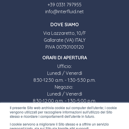
+39 0331 797955
info@interfluid.net
DOVE SIAMO
Via Lazzaretto, 10/F
Gallarate (VA) ITALY
P.IVA 00730100120
ORARI DI APERTURA
Ufficio:
Lunedì / Venerdì
8:30-12:30 a.m. - 1:30-5:30 p.m.
Negozio:
Lunedì / Venerdì
8:30-12:00 a.m. - 1:30-5:00 p.m.
Il presente Sito web archivia cookie sul computer dell'utente; i cookie
LINK UTILI
vengono utilizzati per raccogliere informazioni sull'utilizzo del Sito
stesso e ricordare i comportamenti dell'utente in futuro.
Iscriviti alla newsletter
I cookie servono a migliorare il Sito stesso e a offrire un servizio
personalizzato, sia sul Sito sia tramite altri supporti.