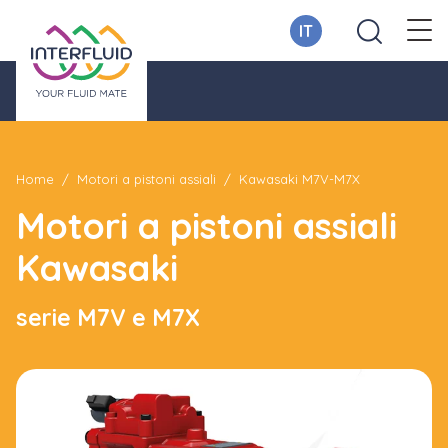
IT
Home
Motori a pistoni assiali
Kawasaki M7V-M7X
Motori a pistoni assiali
Kawasaki
serie M7V e M7X