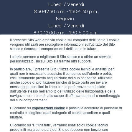
Lunedì / Venerdì
8:30-12:30 a.m. - 1:30-5:30 p.m.
Negozio:
Lunedì / Venerdì
8:30-12:00 a.m. - 1:30-5:00 p.m.
Il presente Sito web archivia cookie sul computer dell'utente; i cookie
LINK UTILI
vengono utilizzati per raccogliere informazioni sull'utilizzo del Sito
stesso e ricordare i comportamenti dell'utente in futuro.
Iscriviti alla newsletter
I cookie servono a migliorare il Sito stesso e a offrire un servizio
personalizzato, sia sul Sito sia tramite altri supporti.
Lavora con noi
In particolare, il presente Sito utilizza cookie tecnici e analitici per i
quali non è necessario acquisire il consenso dell’utente e potrà,
Gli imballi di Interfluid
esclusivamente previa acquisizione del suo consenso, utilizzare
anche cookie di profilazione (anche di terze parti) per inviare
messaggi pubblicitari in linea con le preferenze manifestate
Progetto di trasformazione digitale
dall’utente stesso nell’ambito dell’utilizzo delle funzionalità e della
navigazione in rete e/o allo scopo di effettuare analisi e monitoraggio
dei suoi comportamenti.
RIMANI AGGIORNATO
Cliccando su
Impostazioni cookie
è possibile accedere al pannello di
controllo e scegliere quali categorie di cookie accettare e quali
rifiutare.
SEGUICI SU
Cliccando su “Rifiuta tutti”, verranno usati solo i cookie tecnici
predefiniti ma alcune parti del Sito potrebbero non funzionare